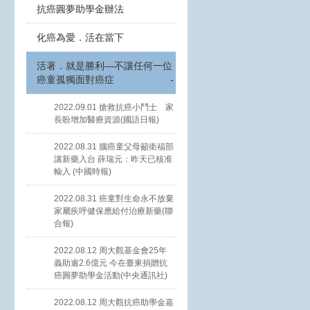
抗癌圓夢助學金辦法
化癌為愛．活在當下
活著．就是勝利—不讓任何一位
癌童孤獨面對癌症
-
2022.09.01 搶救抗癌小鬥士 家
長盼增加醫療資源(國語日報)
2022.08.31 腦癌童父母籲衛福部
讓新藥入台 薛瑞元：昨天已核准
輸入 (中國時報)
2022.08.31 癌童對生命永不放棄
家屬疾呼健保應給付治療新藥(聯
合報)
2022.08.12 周大觀基金會25年
義助逾2.6億元 今在臺東捐贈抗
癌圓夢助學金活動(中央通訊社)
2022.08.12 周大觀抗癌助學金嘉