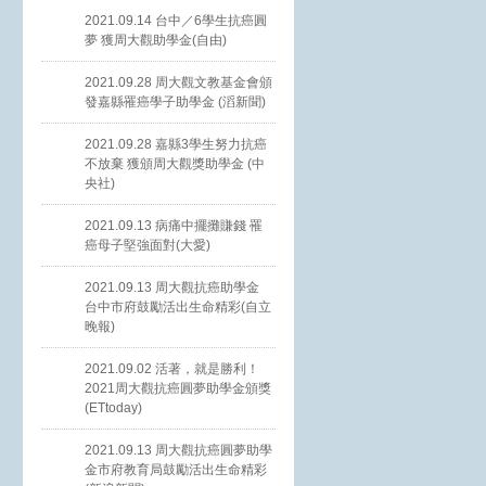
2021.09.14 台中／6學生抗癌圓
夢 獲周大觀助學金(自由)
2021.09.28 周大觀文教基金會頒
發嘉縣罹癌學子助學金 (滔新聞)
2021.09.28 嘉縣3學生努力抗癌
不放棄 獲頒周大觀獎助學金 (中
央社)
2021.09.13 病痛中擺攤賺錢 罹
癌母子堅強面對(大愛)
2021.09.13 周大觀抗癌助學金
台中市府鼓勵活出生命精彩(自立
晚報)
2021.09.02 活著，就是勝利！
2021周大觀抗癌圓夢助學金頒獎
(ETtoday)
2021.09.13 周大觀抗癌圓夢助學
金市府教育局鼓勵活出生命精彩