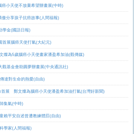
活 腦癌小天使不放棄希望辦畫展(中時)
爸爸驕傲分享孩子抗癌故事(人間福報)
頒助學金(國語日報)
恩桃園首展腦癌天使打氣(大紀元)
展 鄭文燦為5歲腦癌小天使畫家潘盈希加油(觀傳媒)
療 周大觀基金會助圓夢辦畫展(中央通訊社)
畫作傳達對生命的熱愛(自由)
恩生命首展 鄭文燦為腦癌小天使潘盈希加油打氣(台灣好新聞)
會師集氣(中時)
金 癌童賴平安自述曾遭教練體罰(自由)
當科學家(人間福報)