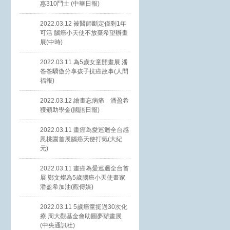
惠310鬥士 (中華日報)
2022.03.12 被醫師斷定僅剩1年
可活 腦癌小天使不放棄希望辦畫
展(中時)
2022.03.11 為5歲女童開畫展 潘
爸爸驕傲分享孩子抗癌故事(人間
福報)
2022.03.12 繪畫忘病痛 潘盈希
獲頒助學金(國語日報)
2022.03.11 畫癌為愛巡迴全台感
恩桃園首展腦癌天使打氣(大紀
元)
2022.03.11 畫癌為愛巡迴全台首
展 鄭文燦為5歲腦癌小天使畫家
潘盈希加油(觀傳媒)
2022.03.11 5歲癌童挺過30次化
療 周大觀基金會助圓夢辦畫展
(中央通訊社)