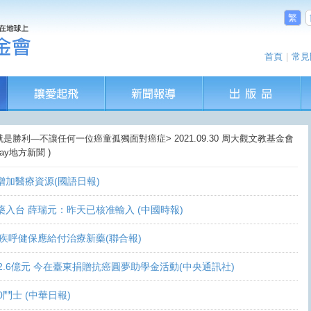
繁
首頁
|
常見
就是勝利—不讓任何一位癌童孤獨面對癌症> 2021.09.30 周大觀文教基金會
ay地方新聞 )
盼增加醫療資源(國語日報)
讓新藥入台 薛瑞元：昨天已核准輸入 (中國時報)
 家屬疾呼健保應給付治療新藥(聯合報)
義助逾2.6億元 今在臺東捐贈抗癌圓夢助學金活動(中央通訊社)
0鬥士 (中華日報)