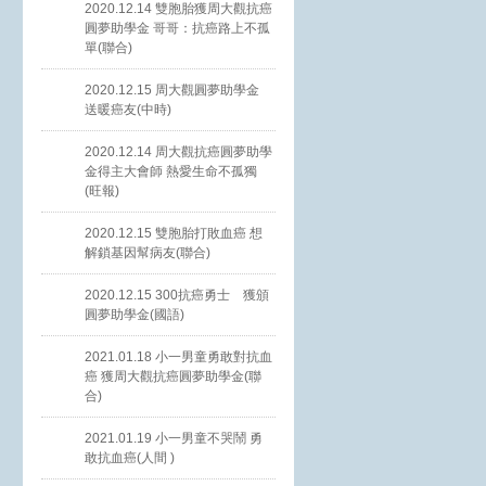
2020.12.14 雙胞胎獲周大觀抗癌
圓夢助學金 哥哥：抗癌路上不孤
單(聯合)
2020.12.15 周大觀圓夢助學金
送暖癌友(中時)
2020.12.14 周大觀抗癌圓夢助學
金得主大會師 熱愛生命不孤獨
(旺報)
2020.12.15 雙胞胎打敗血癌 想
解鎖基因幫病友(聯合)
2020.12.15 300抗癌勇士 獲頒
圓夢助學金(國語)
2021.01.18 小一男童勇敢對抗血
癌 獲周大觀抗癌圓夢助學金(聯
合)
2021.01.19 小一男童不哭鬧 勇
敢抗血癌(人間 )