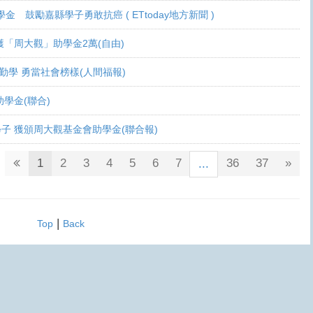
學金 鼓勵嘉縣學子勇敢抗癌 ( ETtoday地方新聞 )
 各獲「周大觀」助學金2萬(自由)
癌生勤學 勇當社會榜樣(人間福報)
觀助學金(聯合)
鬥士學子 獲頒周大觀基金會助學金(聯合報)
1
2
3
4
5
6
7
36
37
»
...
|
Top
Back