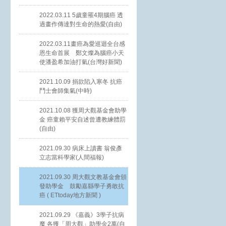
2022.03.11 5歲童罹4期腦癌 透
過畫作傳達對生命的熱愛(自由)
2022.03.11畫癌為愛巡迴全台感
恩生命首展 鄭文燦為腦癌小天
使潘盈希加油打氣(台灣好新聞)
2021.10.09 捐款陷入寒冬 抗癌
鬥士會師集氣(中時)
2021.10.08 獲周大觀基金會助學
金 癌童賴平安自述曾遭教練體罰
(自由)
2021.09.30 病床上讀書 翁俊彥
立志當科學家(人間福報)
2021.09.30 周大觀文教基金會頒
發助學金 鼓勵嘉縣學子勇敢抗
癌 ( ETtoday地方新聞 )
2021.09.29 《嘉義》3學子抗病
魔 各獲「周大觀」助學金2萬(自