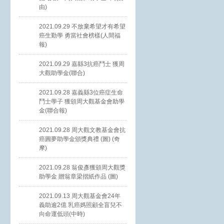
由)
2021.09.29 不放棄希望才有希望
癌生勤學 勇當社會榜樣(人間福
報)
2021.09.29 嘉縣3抗癌鬥士 獲周
大觀助學金(聯合)
2021.09.28 嘉義縣3位癌症生命
鬥士學子 獲頒周大觀基金會助學
金(聯合報)
2021.09.28 周大觀文教基金會抗
癌圓夢助學金頒獎典禮 (圖) (奇
摩)
2021.09.28 翁俊彥獲頒周大觀獎
助學金 贈翁章梁摺紙作品 (圖)
2021.09.13 周大觀基金會24年
義助逾2億 乳癌媽照顧全盲兒不
向命運低頭(中時)