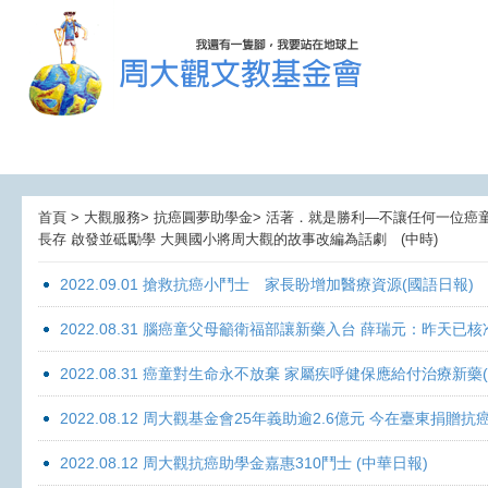
首頁 > 大觀服務> 抗癌圓夢助學金> 活著．就是勝利—不讓任何一位癌童孤獨
長存 啟發並砥勵學 大興國小將周大觀的故事改編為話劇 (中時)
2022.09.01 搶救抗癌小鬥士 家長盼增加醫療資源(國語日報)
2022.08.31 腦癌童父母籲衛福部讓新藥入台 薛瑞元：昨天已核
2022.08.31 癌童對生命永不放棄 家屬疾呼健保應給付治療新藥
2022.08.12 周大觀基金會25年義助逾2.6億元 今在臺東捐
2022.08.12 周大觀抗癌助學金嘉惠310鬥士 (中華日報)