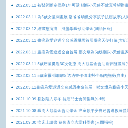
2022.03.12 被醫師斷定僅剩1年可活 腦癌小天使不放棄希望辦畫
2022.03.11 為5歲女童開畫展 潘爸爸驕傲分享孩子抗癌故事(人
2022.03.12 繪畫忘病痛 潘盈希獲頒助學金(國語日報)
2022.03.11 畫癌為愛巡迴全台感恩桃園首展腦癌天使打氣(大紀
2022.03.11 畫癌為愛巡迴全台首展 鄭文燦為5歲腦癌小天使畫
2022.03.11 5歲癌童挺過30次化療 周大觀基金會助圓夢辦畫展
2022.03.11 5歲童罹4期腦癌 透過畫作傳達對生命的熱愛(自由)
2022.03.11畫癌為愛巡迴全台感恩生命首展 鄭文燦為腦癌小
2021.10.09 捐款陷入寒冬 抗癌鬥士會師集氣(中時)
2021.10.08 獲周大觀基金會助學金 癌童賴平安自述曾遭教練體
2021.09.30 病床上讀書 翁俊彥立志當科學家(人間福報)