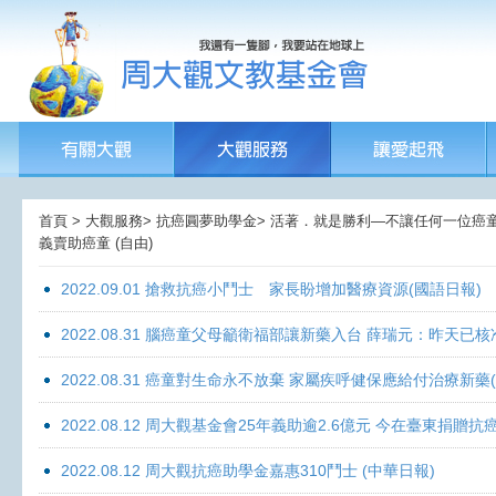
首頁 > 大觀服務> 抗癌圓夢助學金> 活著．就是勝利—不讓任何一位癌童孤獨
義賣助癌童 (自由)
2022.09.01 搶救抗癌小鬥士 家長盼增加醫療資源(國語日報)
2022.08.31 腦癌童父母籲衛福部讓新藥入台 薛瑞元：昨天已核
2022.08.31 癌童對生命永不放棄 家屬疾呼健保應給付治療新藥
2022.08.12 周大觀基金會25年義助逾2.6億元 今在臺東捐
2022.08.12 周大觀抗癌助學金嘉惠310鬥士 (中華日報)