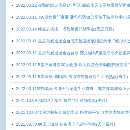
2022.03.12 被醫師斷定僅剩1年可活 腦癌小天使不放棄希望辦畫
2022.03.11 為5歲女童開畫展 潘爸爸驕傲分享孩子抗癌故事(人
2022.03.12 繪畫忘病痛 潘盈希獲頒助學金(國語日報)
2022.03.11 畫癌為愛巡迴全台感恩桃園首展腦癌天使打氣(大紀
2022.03.11 畫癌為愛巡迴全台首展 鄭文燦為5歲腦癌小天使畫
2022.03.11 5歲癌童挺過30次化療 周大觀基金會助圓夢辦畫展
2022.03.11 5歲童罹4期腦癌 透過畫作傳達對生命的熱愛(自由)
2022.03.11畫癌為愛巡迴全台感恩生命首展 鄭文燦為腦癌小
2021.10.09 捐款陷入寒冬 抗癌鬥士會師集氣(中時)
2021.10.08 獲周大觀基金會助學金 癌童賴平安自述曾遭教練體
2021.09.30 病床上讀書 翁俊彥立志當科學家(人間福報)