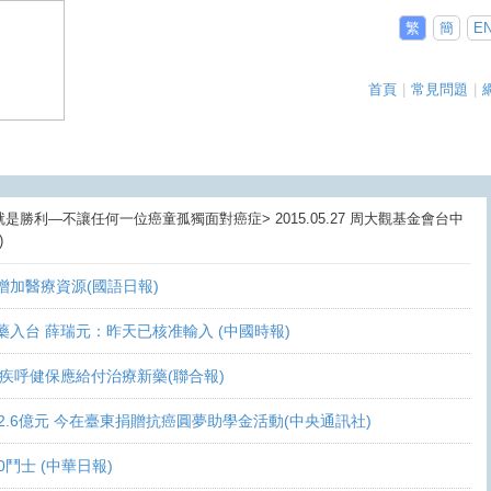
繁
簡
E
首頁
|
常見問題
|
就是勝利—不讓任何一位癌童孤獨面對癌症> 2015.05.27 周大觀基金會台中
)
盼增加醫療資源(國語日報)
讓新藥入台 薛瑞元：昨天已核准輸入 (中國時報)
 家屬疾呼健保應給付治療新藥(聯合報)
義助逾2.6億元 今在臺東捐贈抗癌圓夢助學金活動(中央通訊社)
10鬥士 (中華日報)