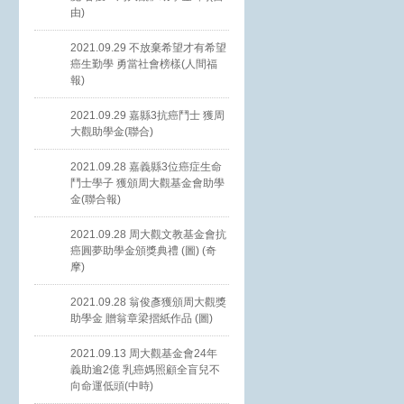
由)
2021.09.29 不放棄希望才有希望
癌生勤學 勇當社會榜樣(人間福
報)
2021.09.29 嘉縣3抗癌鬥士 獲周
大觀助學金(聯合)
2021.09.28 嘉義縣3位癌症生命
鬥士學子 獲頒周大觀基金會助學
金(聯合報)
2021.09.28 周大觀文教基金會抗
癌圓夢助學金頒獎典禮 (圖) (奇
摩)
2021.09.28 翁俊彥獲頒周大觀獎
助學金 贈翁章梁摺紙作品 (圖)
2021.09.13 周大觀基金會24年
義助逾2億 乳癌媽照顧全盲兒不
向命運低頭(中時)