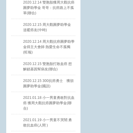
2020.12.14 雙胞胎獲周大觀抗癌
圓夢助學金 哥哥：抗癌路上不孤
單(聯合)
2020.12.15 周大觀圓夢助學金
送暖癌友(中時)
2020.12.14 周大觀抗癌圓夢助學
金得主大會師 熱愛生命不孤獨
(旺報)
2020.12.15 雙胞胎打敗血癌 想
解鎖基因幫病友(聯合)
2020.12.15 300抗癌勇士 獲頒
圓夢助學金(國語)
2021.01.18 小一男童勇敢對抗血
癌 獲周大觀抗癌圓夢助學金(聯
合)
2021.01.19 小一男童不哭鬧 勇
敢抗血癌(人間 )