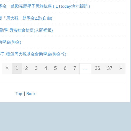
學金 鼓勵嘉縣學子勇敢抗癌 ( ETtoday地方新聞 )
 各獲「周大觀」助學金2萬(自由)
癌生勤學 勇當社會榜樣(人間福報)
觀助學金(聯合)
鬥士學子 獲頒周大觀基金會助學金(聯合報)
1
2
3
4
5
6
7
36
37
»
...
|
Top
Back