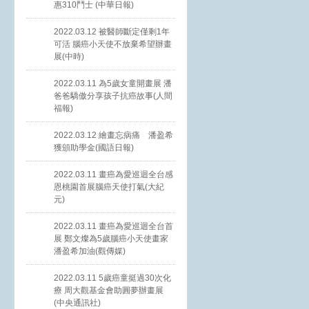
惠310鬥士 (中華日報)
2022.03.12 被醫師斷定僅剩1年
可活 腦癌小天使不放棄希望辦畫
展(中時)
2022.03.11 為5歲女童開畫展 潘
爸爸驕傲分享孩子抗癌故事(人間
福報)
2022.03.12 繪畫忘病痛 潘盈希
獲頒助學金(國語日報)
2022.03.11 畫癌為愛巡迴全台感
恩桃園首展腦癌天使打氣(大紀
元)
2022.03.11 畫癌為愛巡迴全台首
展 鄭文燦為5歲腦癌小天使畫家
潘盈希加油(觀傳媒)
2022.03.11 5歲癌童挺過30次化
療 周大觀基金會助圓夢辦畫展
(中央通訊社)