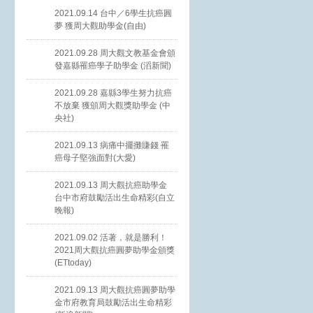
2021.09.14 台中／6學生抗癌圓
夢 獲周大觀助學金(自由)
2021.09.28 周大觀文教基金會頒
發嘉縣罹癌學子助學金 (滔新聞)
2021.09.28 嘉縣3學生努力抗癌
不放棄 獲頒周大觀獎助學金 (中
央社)
2021.09.13 病痛中擺攤賺錢 罹
癌母子堅強面對(大愛)
2021.09.13 周大觀抗癌助學金
台中市府鼓勵活出生命精彩(自立
晚報)
2021.09.02 活著，就是勝利！
2021周大觀抗癌圓夢助學金頒獎
(ETtoday)
2021.09.13 周大觀抗癌圓夢助學
金市府教育局鼓勵活出生命精彩