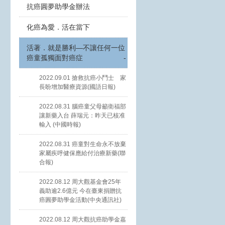
抗癌圓夢助學金辦法
化癌為愛．活在當下
活著．就是勝利—不讓任何一位
癌童孤獨面對癌症
-
2022.09.01 搶救抗癌小鬥士 家
長盼增加醫療資源(國語日報)
2022.08.31 腦癌童父母籲衛福部
讓新藥入台 薛瑞元：昨天已核准
輸入 (中國時報)
2022.08.31 癌童對生命永不放棄
家屬疾呼健保應給付治療新藥(聯
合報)
2022.08.12 周大觀基金會25年
義助逾2.6億元 今在臺東捐贈抗
癌圓夢助學金活動(中央通訊社)
2022.08.12 周大觀抗癌助學金嘉