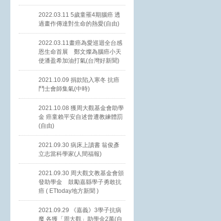
2022.03.11 5歲童罹4期腦癌 透
過畫作傳達對生命的熱愛(自由)
2022.03.11畫癌為愛巡迴全台感
恩生命首展 鄭文燦為腦癌小天
使潘盈希加油打氣(台灣好新聞)
2021.10.09 捐款陷入寒冬 抗癌
鬥士會師集氣(中時)
2021.10.08 獲周大觀基金會助學
金 癌童賴平安自述曾遭教練體罰
(自由)
2021.09.30 病床上讀書 翁俊彥
立志當科學家(人間福報)
2021.09.30 周大觀文教基金會頒
發助學金 鼓勵嘉縣學子勇敢抗
癌 ( ETtoday地方新聞 )
2021.09.29 《嘉義》3學子抗病
魔 各獲「周大觀」助學金2萬(自