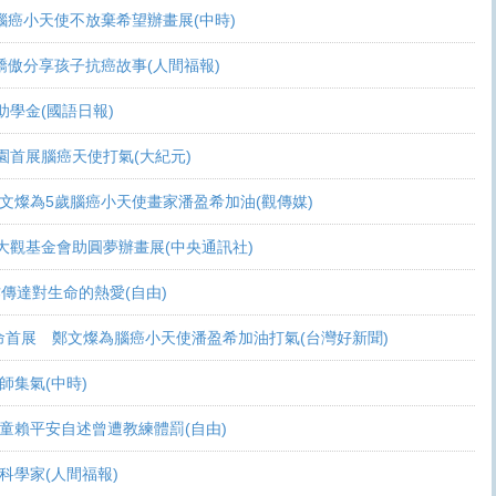
可活 腦癌小天使不放棄希望辦畫展(中時)
爸爸驕傲分享孩子抗癌故事(人間福報)
頒助學金(國語日報)
恩桃園首展腦癌天使打氣(大紀元)
展 鄭文燦為5歲腦癌小天使畫家潘盈希加油(觀傳媒)
療 周大觀基金會助圓夢辦畫展(中央通訊社)
過畫作傳達對生命的熱愛(自由)
恩生命首展 鄭文燦為腦癌小天使潘盈希加油打氣(台灣好新聞)
會師集氣(中時)
金 癌童賴平安自述曾遭教練體罰(自由)
志當科學家(人間福報)