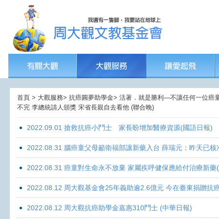
首頁 > 大觀服務> 抗癌圓夢助學金> 活著．就是勝利—不讓任何一位癌童孤獨
不完 李總統請人頒獎 宋省長親自去看他 (聯合晚)
2022.09.01 搶救抗癌小鬥士 家長盼增加醫療資源(國語日報)
2022.08.31 腦癌童父母籲衛福部讓新藥入台 薛瑞元：昨天已核
2022.08.31 癌童對生命永不放棄 家屬疾呼健保應給付治療新藥
2022.08.12 周大觀基金會25年義助逾2.6億元 今在臺東捐
2022.08.12 周大觀抗癌助學金嘉惠310鬥士 (中華日報)