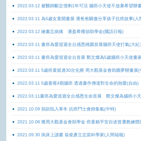
2022.03.12 被醫師斷定僅剩1年可活 腦癌小天使不放棄希望辦畫
2022.03.11 為5歲女童開畫展 潘爸爸驕傲分享孩子抗癌故事(人
2022.03.12 繪畫忘病痛 潘盈希獲頒助學金(國語日報)
2022.03.11 畫癌為愛巡迴全台感恩桃園首展腦癌天使打氣(大紀
2022.03.11 畫癌為愛巡迴全台首展 鄭文燦為5歲腦癌小天使畫
2022.03.11 5歲癌童挺過30次化療 周大觀基金會助圓夢辦畫展
2022.03.11 5歲童罹4期腦癌 透過畫作傳達對生命的熱愛(自由)
2022.03.11畫癌為愛巡迴全台感恩生命首展 鄭文燦為腦癌小
2021.10.09 捐款陷入寒冬 抗癌鬥士會師集氣(中時)
2021.10.08 獲周大觀基金會助學金 癌童賴平安自述曾遭教練體
2021.09.30 病床上讀書 翁俊彥立志當科學家(人間福報)