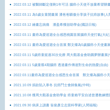
2022.03.12 被醫師斷定僅剩1年可活 腦癌小天使不放棄希望辦畫
2022.03.11 為5歲女童開畫展 潘爸爸驕傲分享孩子抗癌故事(人
2022.03.12 繪畫忘病痛 潘盈希獲頒助學金(國語日報)
2022.03.11 畫癌為愛巡迴全台感恩桃園首展腦癌天使打氣(大紀
2022.03.11 畫癌為愛巡迴全台首展 鄭文燦為5歲腦癌小天使畫
2022.03.11 5歲癌童挺過30次化療 周大觀基金會助圓夢辦畫展
2022.03.11 5歲童罹4期腦癌 透過畫作傳達對生命的熱愛(自由)
2022.03.11畫癌為愛巡迴全台感恩生命首展 鄭文燦為腦癌小
2021.10.09 捐款陷入寒冬 抗癌鬥士會師集氣(中時)
2021.10.08 獲周大觀基金會助學金 癌童賴平安自述曾遭教練體
2021.09.30 病床上讀書 翁俊彥立志當科學家(人間福報)