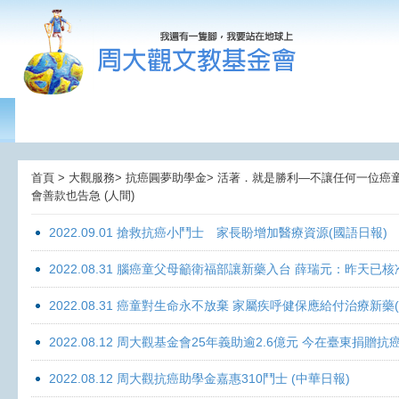
首頁 > 大觀服務> 抗癌圓夢助學金> 活著．就是勝利—不讓任何一位癌童孤獨
會善款也告急 (人間)
2022.09.01 搶救抗癌小鬥士 家長盼增加醫療資源(國語日報)
2022.08.31 腦癌童父母籲衛福部讓新藥入台 薛瑞元：昨天已核
2022.08.31 癌童對生命永不放棄 家屬疾呼健保應給付治療新藥
2022.08.12 周大觀基金會25年義助逾2.6億元 今在臺東捐
2022.08.12 周大觀抗癌助學金嘉惠310鬥士 (中華日報)