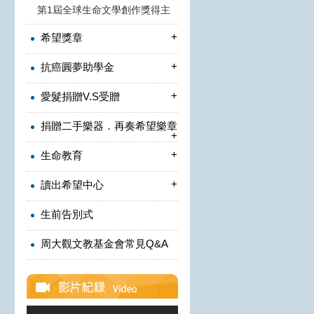
第1屆全球生命文學創作獎得主
+
希望獎章
+
抗癌圓夢助學金
+
愛髮捐贈V.S受贈
捐贈二手樂器．再奏希望樂章
+
+
生命教育
+
讀出希望中心
生前告別式
周大觀文教基金會常見Q&A