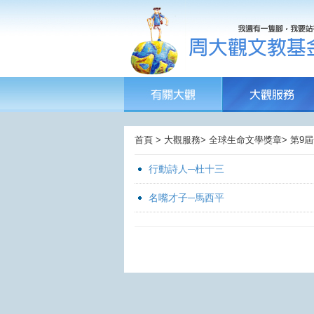
首頁 > 大觀服務> 全球生命文學獎章> 第
行動詩人─杜十三
名嘴才子─馬西平