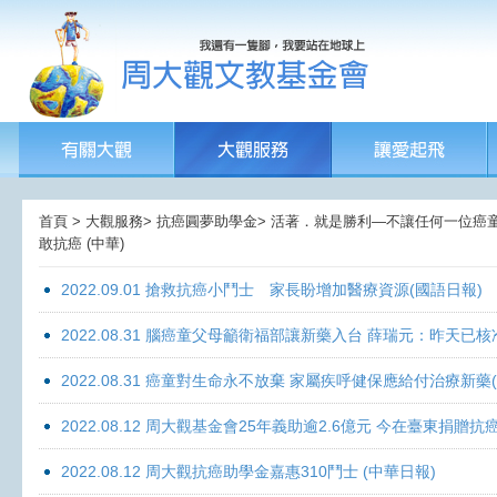
首頁 > 大觀服務> 抗癌圓夢助學金> 活著．就是勝利—不讓任何一位癌童孤獨
敢抗癌 (中華)
2022.09.01 搶救抗癌小鬥士 家長盼增加醫療資源(國語日報)
2022.08.31 腦癌童父母籲衛福部讓新藥入台 薛瑞元：昨天已核
2022.08.31 癌童對生命永不放棄 家屬疾呼健保應給付治療新藥
2022.08.12 周大觀基金會25年義助逾2.6億元 今在臺東捐
2022.08.12 周大觀抗癌助學金嘉惠310鬥士 (中華日報)