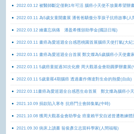
2022.03.12 被醫師斷定僅剩1年可活 腦癌小天使不放棄希望辦畫
2022.03.11 為5歲女童開畫展 潘爸爸驕傲分享孩子抗癌故事(人
2022.03.12 繪畫忘病痛 潘盈希獲頒助學金(國語日報)
2022.03.11 畫癌為愛巡迴全台感恩桃園首展腦癌天使打氣(大紀
2022.03.11 畫癌為愛巡迴全台首展 鄭文燦為5歲腦癌小天使畫
2022.03.11 5歲癌童挺過30次化療 周大觀基金會助圓夢辦畫展
2022.03.11 5歲童罹4期腦癌 透過畫作傳達對生命的熱愛(自由)
2022.03.11畫癌為愛巡迴全台感恩生命首展 鄭文燦為腦癌小
2021.10.09 捐款陷入寒冬 抗癌鬥士會師集氣(中時)
2021.10.08 獲周大觀基金會助學金 癌童賴平安自述曾遭教練體
2021.09.30 病床上讀書 翁俊彥立志當科學家(人間福報)