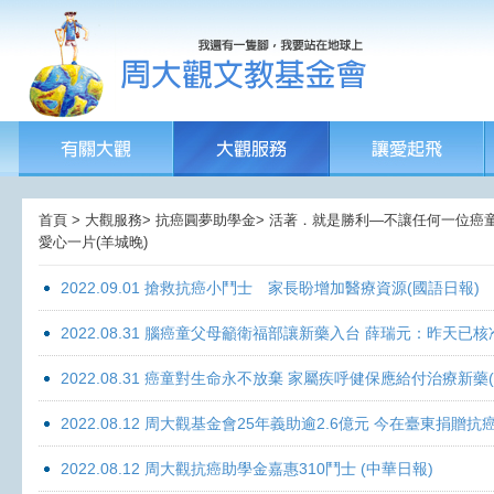
首頁 > 大觀服務> 抗癌圓夢助學金> 活著．就是勝利—不讓任何一位癌童孤獨
愛心一片(羊城晚)
2022.09.01 搶救抗癌小鬥士 家長盼增加醫療資源(國語日報)
2022.08.31 腦癌童父母籲衛福部讓新藥入台 薛瑞元：昨天已核
2022.08.31 癌童對生命永不放棄 家屬疾呼健保應給付治療新藥
2022.08.12 周大觀基金會25年義助逾2.6億元 今在臺東捐
2022.08.12 周大觀抗癌助學金嘉惠310鬥士 (中華日報)