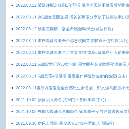
2022.03.12 被醫師斷定僅剩1年可活 腦癌小天使不放棄希望辦畫
2022.03.11 為5歲女童開畫展 潘爸爸驕傲分享孩子抗癌故事(人
2022.03.12 繪畫忘病痛 潘盈希獲頒助學金(國語日報)
2022.03.11 畫癌為愛巡迴全台感恩桃園首展腦癌天使打氣(大紀
2022.03.11 畫癌為愛巡迴全台首展 鄭文燦為5歲腦癌小天使畫
2022.03.11 5歲癌童挺過30次化療 周大觀基金會助圓夢辦畫展
2022.03.11 5歲童罹4期腦癌 透過畫作傳達對生命的熱愛(自由)
2022.03.11畫癌為愛巡迴全台感恩生命首展 鄭文燦為腦癌小
2021.10.09 捐款陷入寒冬 抗癌鬥士會師集氣(中時)
2021.10.08 獲周大觀基金會助學金 癌童賴平安自述曾遭教練體
2021.09.30 病床上讀書 翁俊彥立志當科學家(人間福報)