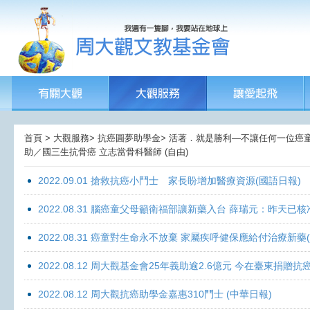
首頁 > 大觀服務> 抗癌圓夢助學金> 活著．就是勝利—不讓任何一位癌童孤獨
助／國三生抗骨癌 立志當骨科醫師 (自由)
2022.09.01 搶救抗癌小鬥士 家長盼增加醫療資源(國語日報)
2022.08.31 腦癌童父母籲衛福部讓新藥入台 薛瑞元：昨天已核
2022.08.31 癌童對生命永不放棄 家屬疾呼健保應給付治療新藥
2022.08.12 周大觀基金會25年義助逾2.6億元 今在臺東捐
2022.08.12 周大觀抗癌助學金嘉惠310鬥士 (中華日報)