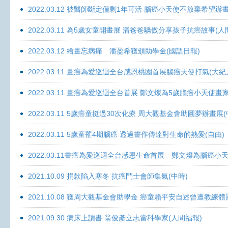
2022.03.12 被醫師斷定僅剩1年可活 腦癌小天使不放棄希望辦畫
2022.03.11 為5歲女童開畫展 潘爸爸驕傲分享孩子抗癌故事(人
2022.03.12 繪畫忘病痛 潘盈希獲頒助學金(國語日報)
2022.03.11 畫癌為愛巡迴全台感恩桃園首展腦癌天使打氣(大紀
2022.03.11 畫癌為愛巡迴全台首展 鄭文燦為5歲腦癌小天使畫
2022.03.11 5歲癌童挺過30次化療 周大觀基金會助圓夢辦畫展
2022.03.11 5歲童罹4期腦癌 透過畫作傳達對生命的熱愛(自由)
2022.03.11畫癌為愛巡迴全台感恩生命首展 鄭文燦為腦癌小
2021.10.09 捐款陷入寒冬 抗癌鬥士會師集氣(中時)
2021.10.08 獲周大觀基金會助學金 癌童賴平安自述曾遭教練體
2021.09.30 病床上讀書 翁俊彥立志當科學家(人間福報)