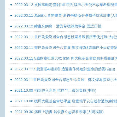
2022.03.12 被醫師斷定僅剩1年可活 腦癌小天使不放棄希望辦畫
2022.03.11 為5歲女童開畫展 潘爸爸驕傲分享孩子抗癌故事(人
2022.03.12 繪畫忘病痛 潘盈希獲頒助學金(國語日報)
2022.03.11 畫癌為愛巡迴全台感恩桃園首展腦癌天使打氣(大紀
2022.03.11 畫癌為愛巡迴全台首展 鄭文燦為5歲腦癌小天使畫
2022.03.11 5歲癌童挺過30次化療 周大觀基金會助圓夢辦畫展
2022.03.11 5歲童罹4期腦癌 透過畫作傳達對生命的熱愛(自由)
2022.03.11畫癌為愛巡迴全台感恩生命首展 鄭文燦為腦癌小
2021.10.09 捐款陷入寒冬 抗癌鬥士會師集氣(中時)
2021.10.08 獲周大觀基金會助學金 癌童賴平安自述曾遭教練體
2021.09.30 病床上讀書 翁俊彥立志當科學家(人間福報)