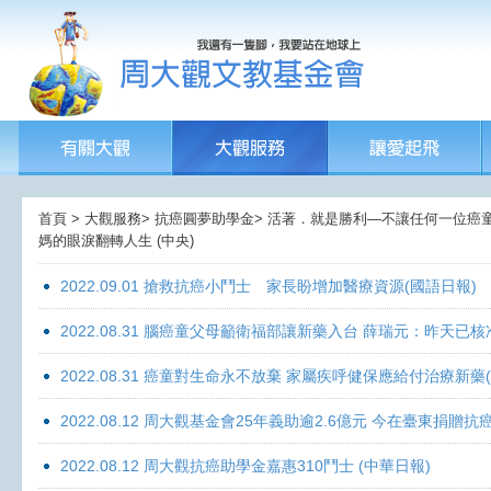
首頁 > 大觀服務> 抗癌圓夢助學金> 活著．就是勝利—不讓任何一位癌童孤獨
媽的眼淚翻轉人生 (中央)
2022.09.01 搶救抗癌小鬥士 家長盼增加醫療資源(國語日報)
2022.08.31 腦癌童父母籲衛福部讓新藥入台 薛瑞元：昨天已核
2022.08.31 癌童對生命永不放棄 家屬疾呼健保應給付治療新藥
2022.08.12 周大觀基金會25年義助逾2.6億元 今在臺東捐
2022.08.12 周大觀抗癌助學金嘉惠310鬥士 (中華日報)