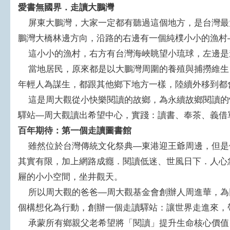
愛書無國界．走讀大鵬灣
屏東大鵬灣，大家一定都有聽過這個地方，是台灣最
鵬灣大橋林邊方向，沿路的右邊有一個純樸小小的漁村
這小小的漁村，右方有台灣海峽眺望小琉球，左邊
當地居民，原來都是以大鵬灣周圍的養殖與捕撈維生
年輕人為謀生，都跟其他鄉下地方一樣，陸續外移到都
這是周大觀從小快樂閱讀的故鄉，為永續故鄉閱讀的
驛站—周大觀讀出希望中心，實踐：讀書、奉茶、義借
百年期待：第一個走讀圖書館
雖然位於台灣傳統文化祭典—東港迎王爺周邊，但是
其實有限，加上網路成癮．閱讀低迷、世風日下．人心
屜的小小空間，坐井觀天。
所以周大觀的爸爸—周大觀基金會創辦人周進華，為
個構想化為行動，創辦一個走讀驛站：讓世界走進來，
承蒙所有鄉親父老希望將「閱讀」提升生命核心價值