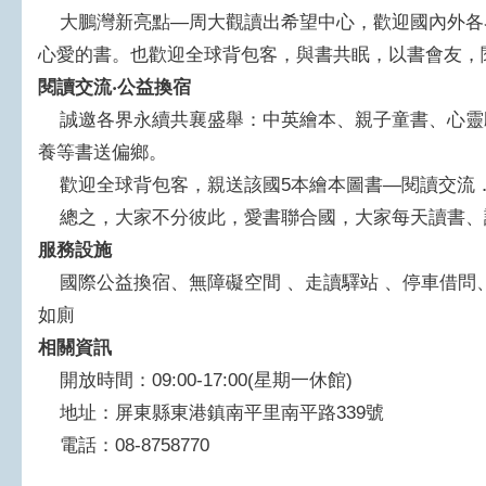
大鵬灣新亮點—周大觀讀出希望中心，歡迎國內外各界
心愛的書。也歡迎全球背包客，與書共眠，以書會友，
閱讀交流‧公益換宿
誠邀各界永續共襄盛舉：中英繪本、親子童書、心靈
養等書送偏鄉。
歡迎全球背包客，親送該國5本繪本圖書—閱讀交流
總之，大家不分彼此，愛書聯合國，大家每天讀書、
服務設施
國際公益換宿、無障礙空間 、走讀驛站 、停車借問、 
如廁
相關資訊
開放時間：09:00-17:00(星期一休館)
地址：屏東縣東港鎮南平里南平路339號
電話：08-8758770