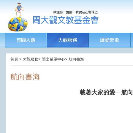
首頁 > 大觀服務> 讀出希望中心> 航向書海
航向書海
載著大家的愛—航向