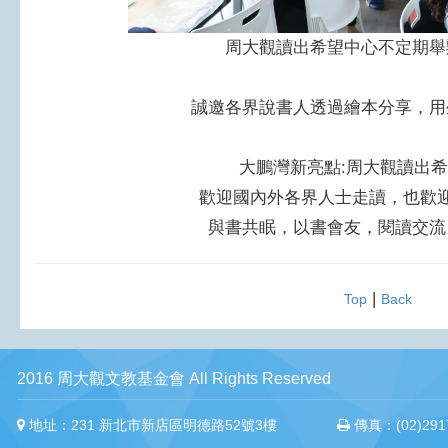
周大觀讀出希望中心不定期舉
誠邀各界說書人透過繪本分享，用
大鵬灣新亮點:周大觀讀出
歡迎國內外各界人士走讀，也歡
與書共眠，以書會友，閱讀交流
|
Top
Back
2016 周大觀文教基金會 All Rights Reserved
地址：231 新北市新店區明德路52號3樓
傳真：(02)2917