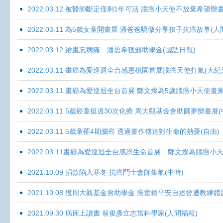
2022.03.12 被醫師斷定僅剩1年可活 腦癌小天使不放棄希望辦畫
2022.03.11 為5歲女童開畫展 潘爸爸驕傲分享孩子抗癌故事(人
2022.03.12 繪畫忘病痛 潘盈希獲頒助學金(國語日報)
2022.03.11 畫癌為愛巡迴全台感恩桃園首展腦癌天使打氣(大紀
2022.03.11 畫癌為愛巡迴全台首展 鄭文燦為5歲腦癌小天使畫
2022.03.11 5歲癌童挺過30次化療 周大觀基金會助圓夢辦畫展
2022.03.11 5歲童罹4期腦癌 透過畫作傳達對生命的熱愛(自由)
2022.03.11畫癌為愛巡迴全台感恩生命首展 鄭文燦為腦癌小
2021.10.09 捐款陷入寒冬 抗癌鬥士會師集氣(中時)
2021.10.08 獲周大觀基金會助學金 癌童賴平安自述曾遭教練體
2021.09.30 病床上讀書 翁俊彥立志當科學家(人間福報)