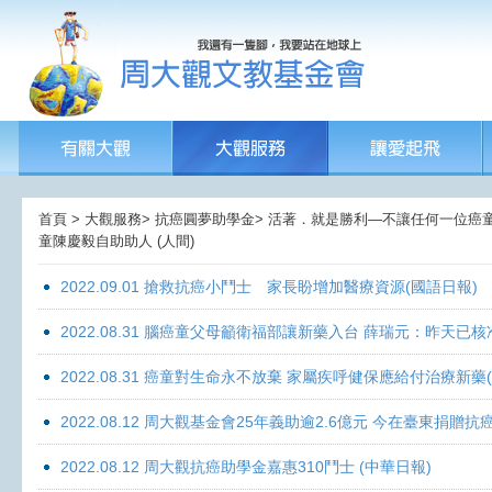
首頁 > 大觀服務> 抗癌圓夢助學金> 活著．就是勝利—不讓任何一位癌童孤獨
童陳慶毅自助助人 (人間)
2022.09.01 搶救抗癌小鬥士 家長盼增加醫療資源(國語日報)
2022.08.31 腦癌童父母籲衛福部讓新藥入台 薛瑞元：昨天已核
2022.08.31 癌童對生命永不放棄 家屬疾呼健保應給付治療新藥
2022.08.12 周大觀基金會25年義助逾2.6億元 今在臺東捐
2022.08.12 周大觀抗癌助學金嘉惠310鬥士 (中華日報)