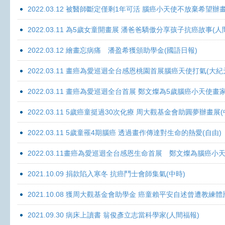
2022.03.12 被醫師斷定僅剩1年可活 腦癌小天使不放棄希望辦畫
2022.03.11 為5歲女童開畫展 潘爸爸驕傲分享孩子抗癌故事(人
2022.03.12 繪畫忘病痛 潘盈希獲頒助學金(國語日報)
2022.03.11 畫癌為愛巡迴全台感恩桃園首展腦癌天使打氣(大紀
2022.03.11 畫癌為愛巡迴全台首展 鄭文燦為5歲腦癌小天使畫
2022.03.11 5歲癌童挺過30次化療 周大觀基金會助圓夢辦畫展
2022.03.11 5歲童罹4期腦癌 透過畫作傳達對生命的熱愛(自由)
2022.03.11畫癌為愛巡迴全台感恩生命首展 鄭文燦為腦癌小
2021.10.09 捐款陷入寒冬 抗癌鬥士會師集氣(中時)
2021.10.08 獲周大觀基金會助學金 癌童賴平安自述曾遭教練體
2021.09.30 病床上讀書 翁俊彥立志當科學家(人間福報)