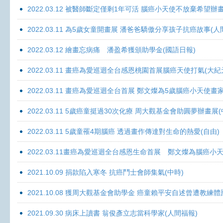
2022.03.12 被醫師斷定僅剩1年可活 腦癌小天使不放棄希望辦畫
2022.03.11 為5歲女童開畫展 潘爸爸驕傲分享孩子抗癌故事(人
2022.03.12 繪畫忘病痛 潘盈希獲頒助學金(國語日報)
2022.03.11 畫癌為愛巡迴全台感恩桃園首展腦癌天使打氣(大紀
2022.03.11 畫癌為愛巡迴全台首展 鄭文燦為5歲腦癌小天使畫
2022.03.11 5歲癌童挺過30次化療 周大觀基金會助圓夢辦畫展
2022.03.11 5歲童罹4期腦癌 透過畫作傳達對生命的熱愛(自由)
2022.03.11畫癌為愛巡迴全台感恩生命首展 鄭文燦為腦癌小
2021.10.09 捐款陷入寒冬 抗癌鬥士會師集氣(中時)
2021.10.08 獲周大觀基金會助學金 癌童賴平安自述曾遭教練體
2021.09.30 病床上讀書 翁俊彥立志當科學家(人間福報)