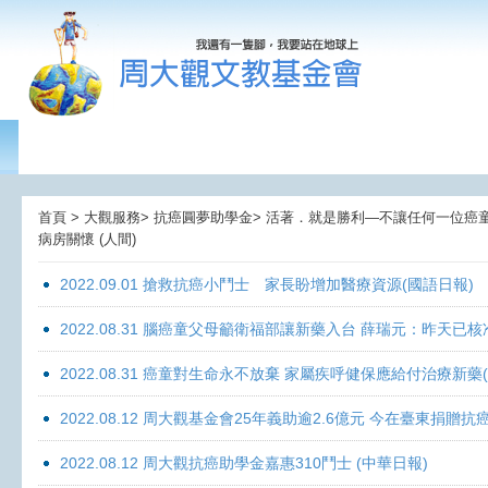
首頁 > 大觀服務> 抗癌圓夢助學金> 活著．就是勝利—不讓任何一位癌童孤獨
病房關懷 (人間)
2022.09.01 搶救抗癌小鬥士 家長盼增加醫療資源(國語日報)
2022.08.31 腦癌童父母籲衛福部讓新藥入台 薛瑞元：昨天已核
2022.08.31 癌童對生命永不放棄 家屬疾呼健保應給付治療新藥
2022.08.12 周大觀基金會25年義助逾2.6億元 今在臺東捐
2022.08.12 周大觀抗癌助學金嘉惠310鬥士 (中華日報)