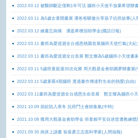
2022.03.12 被醫師斷定僅剩1年可活 腦癌小天使不放棄希望辦畫
2022.03.11 為5歲女童開畫展 潘爸爸驕傲分享孩子抗癌故事(人
2022.03.12 繪畫忘病痛 潘盈希獲頒助學金(國語日報)
2022.03.11 畫癌為愛巡迴全台感恩桃園首展腦癌天使打氣(大紀
2022.03.11 畫癌為愛巡迴全台首展 鄭文燦為5歲腦癌小天使畫
2022.03.11 5歲癌童挺過30次化療 周大觀基金會助圓夢辦畫展
2022.03.11 5歲童罹4期腦癌 透過畫作傳達對生命的熱愛(自由)
2022.03.11畫癌為愛巡迴全台感恩生命首展 鄭文燦為腦癌小
2021.10.09 捐款陷入寒冬 抗癌鬥士會師集氣(中時)
2021.10.08 獲周大觀基金會助學金 癌童賴平安自述曾遭教練體
2021.09.30 病床上讀書 翁俊彥立志當科學家(人間福報)