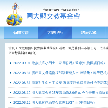
首頁 > 大觀服務> 抗癌圓夢助學金> 活著．就是勝利—不讓任何一位癌童孤獨面
癌童想當醫師 (聯合)
2022.09.01 搶救抗癌小鬥士 家長盼增加醫療資源(國語日報)
2022.08.31 腦癌童父母籲衛福部讓新藥入台 薛瑞元：昨天已核
2022.08.31 癌童對生命永不放棄 家屬疾呼健保應給付治療新藥
2022.08.12 周大觀基金會25年義助逾2.6億元 今在臺東捐
2022.08.12 周大觀抗癌助學金嘉惠310鬥士 (中華日報)