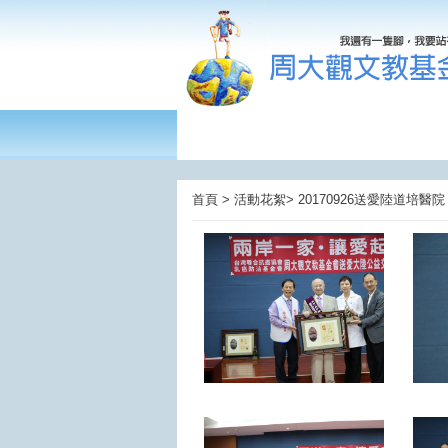
首頁 > 活動花絮> 20170926送愛陸道培醫院