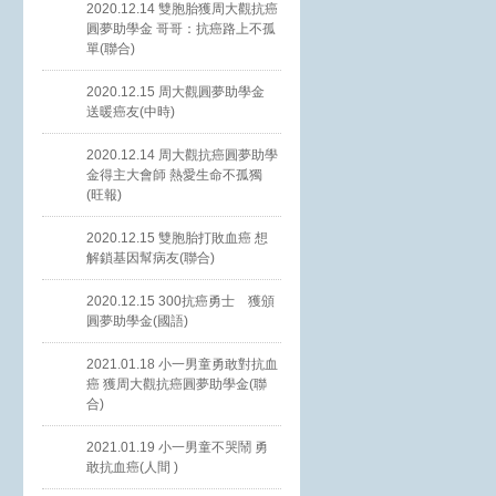
2020.12.14 雙胞胎獲周大觀抗癌
圓夢助學金 哥哥：抗癌路上不孤
單(聯合)
2020.12.15 周大觀圓夢助學金
送暖癌友(中時)
2020.12.14 周大觀抗癌圓夢助學
金得主大會師 熱愛生命不孤獨
(旺報)
2020.12.15 雙胞胎打敗血癌 想
解鎖基因幫病友(聯合)
2020.12.15 300抗癌勇士 獲頒
圓夢助學金(國語)
2021.01.18 小一男童勇敢對抗血
癌 獲周大觀抗癌圓夢助學金(聯
合)
2021.01.19 小一男童不哭鬧 勇
敢抗血癌(人間 )