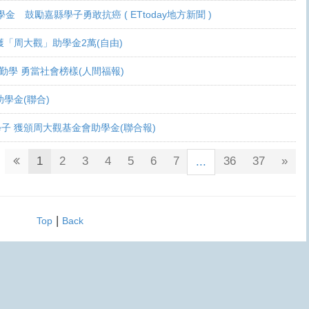
學金 鼓勵嘉縣學子勇敢抗癌 ( ETtoday地方新聞 )
 各獲「周大觀」助學金2萬(自由)
癌生勤學 勇當社會榜樣(人間福報)
觀助學金(聯合)
鬥士學子 獲頒周大觀基金會助學金(聯合報)
1
2
3
4
5
6
7
36
37
»
...
|
Top
Back