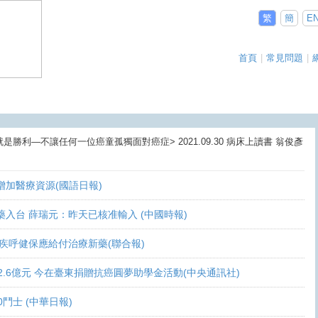
繁
簡
E
首頁
|
常見問題
|
就是勝利—不讓任何一位癌童孤獨面對癌症> 2021.09.30 病床上讀書 翁俊彥
盼增加醫療資源(國語日報)
讓新藥入台 薛瑞元：昨天已核准輸入 (中國時報)
 家屬疾呼健保應給付治療新藥(聯合報)
義助逾2.6億元 今在臺東捐贈抗癌圓夢助學金活動(中央通訊社)
0鬥士 (中華日報)