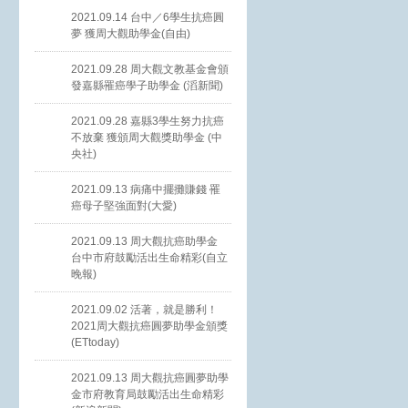
2021.09.14 台中／6學生抗癌圓
夢 獲周大觀助學金(自由)
2021.09.28 周大觀文教基金會頒
發嘉縣罹癌學子助學金 (滔新聞)
2021.09.28 嘉縣3學生努力抗癌
不放棄 獲頒周大觀獎助學金 (中
央社)
2021.09.13 病痛中擺攤賺錢 罹
癌母子堅強面對(大愛)
2021.09.13 周大觀抗癌助學金
台中市府鼓勵活出生命精彩(自立
晚報)
2021.09.02 活著，就是勝利！
2021周大觀抗癌圓夢助學金頒獎
(ETtoday)
2021.09.13 周大觀抗癌圓夢助學
金市府教育局鼓勵活出生命精彩