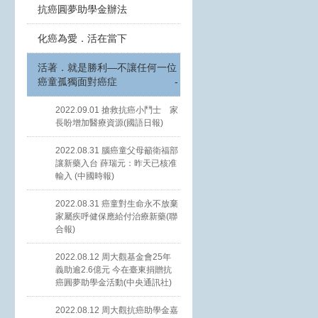
抗癌圓夢助學金辦法
化癌為愛．活在當下
活著．就是勝利—不讓任何一位
癌童孤獨面對癌症
-
2022.09.01 搶救抗癌小鬥士 家
長盼增加醫療資源(國語日報)
2022.08.31 腦癌童父母籲衛福部
讓新藥入台 薛瑞元：昨天已核准
輸入 (中國時報)
2022.08.31 癌童對生命永不放棄
家屬疾呼健保應給付治療新藥(聯
合報)
2022.08.12 周大觀基金會25年
義助逾2.6億元 今在臺東捐贈抗
癌圓夢助學金活動(中央通訊社)
2022.08.12 周大觀抗癌助學金嘉