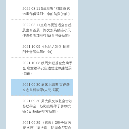
2022.03.11 5歲童罹4期腦癌 透
過畫作傳達對生命的熱愛(自由)
2022.03.11畫癌為愛巡迴全台感
恩生命首展 鄭文燦為腦癌小天
使潘盈希加油打氣(台灣好新聞)
2021.10.09 捐款陷入寒冬 抗癌
鬥士會師集氣(中時)
2021.10.08 獲周大觀基金會助學
金 癌童賴平安自述曾遭教練體罰
(自由)
2021.09.30 病床上讀書 翁俊彥
立志當科學家(人間福報)
2021.09.30 周大觀文教基金會頒
發助學金 鼓勵嘉縣學子勇敢抗
癌 ( ETtoday地方新聞 )
2021.09.29 《嘉義》3學子抗病
魔 各獲「周大觀」助學金2萬(自