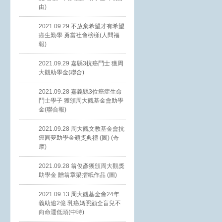
由)
2021.09.29 不放棄希望才有希望
癌生勤學 勇當社會榜樣(人間福
報)
2021.09.29 嘉縣3抗癌鬥士 獲周
大觀助學金(聯合)
2021.09.28 嘉義縣3位癌症生命
鬥士學子 獲頒周大觀基金會助學
金(聯合報)
2021.09.28 周大觀文教基金會抗
癌圓夢助學金頒獎典禮 (圖) (奇
摩)
2021.09.28 翁俊彥獲頒周大觀獎
助學金 贈翁章梁摺紙作品 (圖)
2021.09.13 周大觀基金會24年
義助逾2億 乳癌媽照顧全盲兒不
向命運低頭(中時)