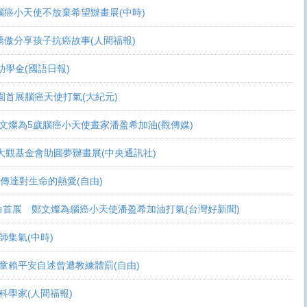
活 腦癌小天使不放棄希望辦畫展(中時)
爸爸驕傲分享孩子抗癌故事(人間福報)
頒助學金(國語日報)
恩桃園首展腦癌天使打氣(大紀元)
展 鄭文燦為5歲腦癌小天使畫家潘盈希加油(觀傳媒)
療 周大觀基金會助圓夢辦畫展(中央通訊社)
畫作傳達對生命的熱愛(自由)
恩生命首展 鄭文燦為腦癌小天使潘盈希加油打氣(台灣好新聞)
會師集氣(中時)
金 癌童賴平安自述曾遭教練體罰(自由)
當科學家(人間福報)