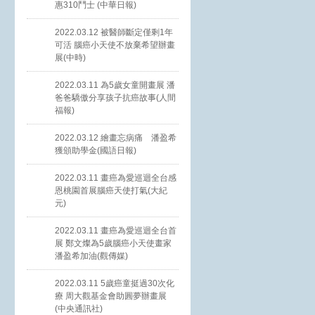
惠310鬥士 (中華日報)
2022.03.12 被醫師斷定僅剩1年
可活 腦癌小天使不放棄希望辦畫
展(中時)
2022.03.11 為5歲女童開畫展 潘
爸爸驕傲分享孩子抗癌故事(人間
福報)
2022.03.12 繪畫忘病痛 潘盈希
獲頒助學金(國語日報)
2022.03.11 畫癌為愛巡迴全台感
恩桃園首展腦癌天使打氣(大紀
元)
2022.03.11 畫癌為愛巡迴全台首
展 鄭文燦為5歲腦癌小天使畫家
潘盈希加油(觀傳媒)
2022.03.11 5歲癌童挺過30次化
療 周大觀基金會助圓夢辦畫展
(中央通訊社)