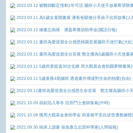
2022.03.12 被醫師斷定僅剩1年可活 腦癌小天使不放棄希望辦畫
2022.03.11 為5歲女童開畫展 潘爸爸驕傲分享孩子抗癌故事(人
2022.03.12 繪畫忘病痛 潘盈希獲頒助學金(國語日報)
2022.03.11 畫癌為愛巡迴全台感恩桃園首展腦癌天使打氣(大紀
2022.03.11 畫癌為愛巡迴全台首展 鄭文燦為5歲腦癌小天使畫
2022.03.11 5歲癌童挺過30次化療 周大觀基金會助圓夢辦畫展
2022.03.11 5歲童罹4期腦癌 透過畫作傳達對生命的熱愛(自由)
2022.03.11畫癌為愛巡迴全台感恩生命首展 鄭文燦為腦癌小
2021.10.09 捐款陷入寒冬 抗癌鬥士會師集氣(中時)
2021.10.08 獲周大觀基金會助學金 癌童賴平安自述曾遭教練體
2021.09.30 病床上讀書 翁俊彥立志當科學家(人間福報)