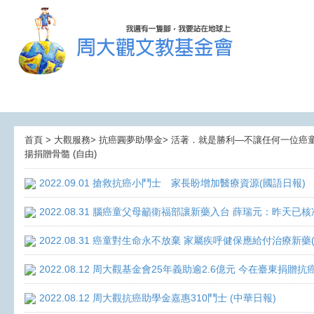
首頁 > 大觀服務> 抗癌圓夢助學金> 活著．就是勝利—不讓任何一位癌童孤獨
揚捐贈骨髓 (自由)
2022.09.01 搶救抗癌小鬥士 家長盼增加醫療資源(國語日報)
2022.08.31 腦癌童父母籲衛福部讓新藥入台 薛瑞元：昨天已核
2022.08.31 癌童對生命永不放棄 家屬疾呼健保應給付治療新藥
2022.08.12 周大觀基金會25年義助逾2.6億元 今在臺東捐
2022.08.12 周大觀抗癌助學金嘉惠310鬥士 (中華日報)