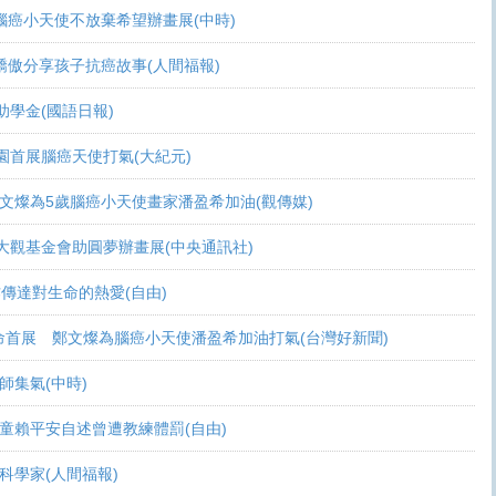
可活 腦癌小天使不放棄希望辦畫展(中時)
爸爸驕傲分享孩子抗癌故事(人間福報)
頒助學金(國語日報)
恩桃園首展腦癌天使打氣(大紀元)
展 鄭文燦為5歲腦癌小天使畫家潘盈希加油(觀傳媒)
療 周大觀基金會助圓夢辦畫展(中央通訊社)
過畫作傳達對生命的熱愛(自由)
恩生命首展 鄭文燦為腦癌小天使潘盈希加油打氣(台灣好新聞)
會師集氣(中時)
金 癌童賴平安自述曾遭教練體罰(自由)
志當科學家(人間福報)