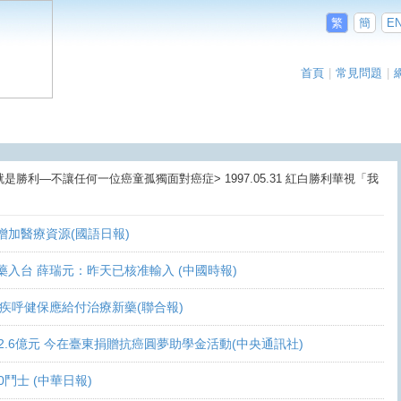
繁
簡
E
首頁
|
常見問題
|
就是勝利—不讓任何一位癌童孤獨面對癌症> 1997.05.31 紅白勝利華視「我
盼增加醫療資源(國語日報)
讓新藥入台 薛瑞元：昨天已核准輸入 (中國時報)
 家屬疾呼健保應給付治療新藥(聯合報)
義助逾2.6億元 今在臺東捐贈抗癌圓夢助學金活動(中央通訊社)
10鬥士 (中華日報)