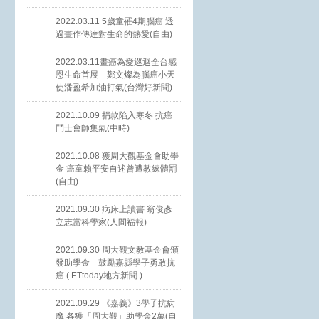
2022.03.11 5歲童罹4期腦癌 透
過畫作傳達對生命的熱愛(自由)
2022.03.11畫癌為愛巡迴全台感
恩生命首展 鄭文燦為腦癌小天
使潘盈希加油打氣(台灣好新聞)
2021.10.09 捐款陷入寒冬 抗癌
鬥士會師集氣(中時)
2021.10.08 獲周大觀基金會助學
金 癌童賴平安自述曾遭教練體罰
(自由)
2021.09.30 病床上讀書 翁俊彥
立志當科學家(人間福報)
2021.09.30 周大觀文教基金會頒
發助學金 鼓勵嘉縣學子勇敢抗
癌 ( ETtoday地方新聞 )
2021.09.29 《嘉義》3學子抗病
魔 各獲「周大觀」助學金2萬(自