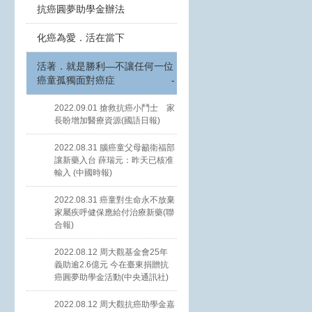
抗癌圓夢助學金辦法
化癌為愛．活在當下
活著．就是勝利—不讓任何一位
癌童孤獨面對癌症
-
2022.09.01 搶救抗癌小鬥士 家
長盼增加醫療資源(國語日報)
2022.08.31 腦癌童父母籲衛福部
讓新藥入台 薛瑞元：昨天已核准
輸入 (中國時報)
2022.08.31 癌童對生命永不放棄
家屬疾呼健保應給付治療新藥(聯
合報)
2022.08.12 周大觀基金會25年
義助逾2.6億元 今在臺東捐贈抗
癌圓夢助學金活動(中央通訊社)
2022.08.12 周大觀抗癌助學金嘉