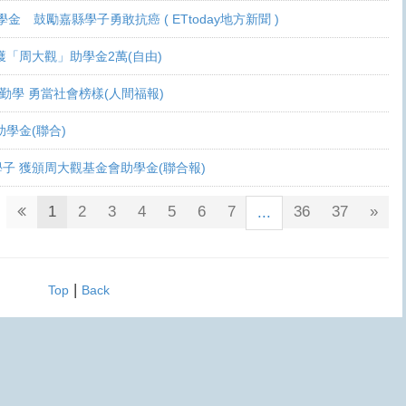
學金 鼓勵嘉縣學子勇敢抗癌 ( ETtoday地方新聞 )
 各獲「周大觀」助學金2萬(自由)
癌生勤學 勇當社會榜樣(人間福報)
觀助學金(聯合)
鬥士學子 獲頒周大觀基金會助學金(聯合報)
1
2
3
4
5
6
7
36
37
»
...
|
Top
Back