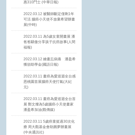
惠310鬥士 (中華日報)
2022.03.12 被醫師斷定僅剩1年
可活 腦癌小天使不放棄希望辦畫
展(中時)
2022.03.11 為5歲女童開畫展 潘
爸爸驕傲分享孩子抗癌故事(人間
福報)
2022.03.12 繪畫忘病痛 潘盈希
獲頒助學金(國語日報)
2022.03.11 畫癌為愛巡迴全台感
恩桃園首展腦癌天使打氣(大紀
元)
2022.03.11 畫癌為愛巡迴全台首
展 鄭文燦為5歲腦癌小天使畫家
潘盈希加油(觀傳媒)
2022.03.11 5歲癌童挺過30次化
療 周大觀基金會助圓夢辦畫展
(中央通訊社)