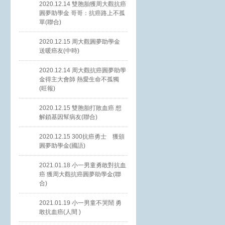
2020.12.14 雙胞胎獲周大觀抗癌
圓夢助學金 哥哥：抗癌路上不孤
單(聯合)
2020.12.15 周大觀圓夢助學金
送暖癌友(中時)
2020.12.14 周大觀抗癌圓夢助學
金得主大會師 熱愛生命不孤獨
(旺報)
2020.12.15 雙胞胎打敗血癌 想
解鎖基因幫病友(聯合)
2020.12.15 300抗癌勇士 獲頒
圓夢助學金(國語)
2021.01.18 小一男童勇敢對抗血
癌 獲周大觀抗癌圓夢助學金(聯
合)
2021.01.19 小一男童不哭鬧 勇
敢抗血癌(人間 )