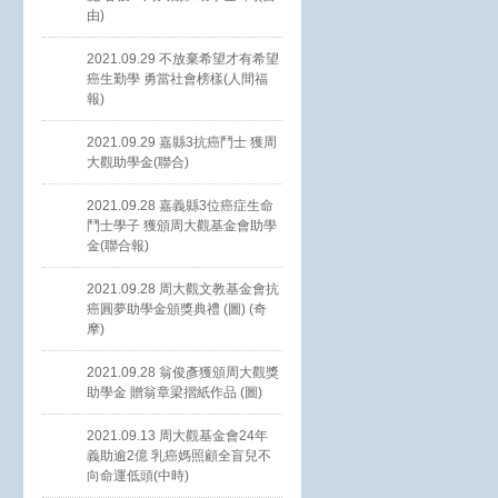
由)
2021.09.29 不放棄希望才有希望
癌生勤學 勇當社會榜樣(人間福
報)
2021.09.29 嘉縣3抗癌鬥士 獲周
大觀助學金(聯合)
2021.09.28 嘉義縣3位癌症生命
鬥士學子 獲頒周大觀基金會助學
金(聯合報)
2021.09.28 周大觀文教基金會抗
癌圓夢助學金頒獎典禮 (圖) (奇
摩)
2021.09.28 翁俊彥獲頒周大觀獎
助學金 贈翁章梁摺紙作品 (圖)
2021.09.13 周大觀基金會24年
義助逾2億 乳癌媽照顧全盲兒不
向命運低頭(中時)