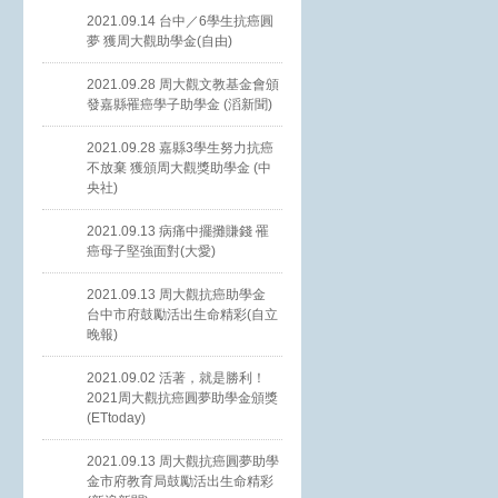
2021.09.14 台中／6學生抗癌圓
夢 獲周大觀助學金(自由)
2021.09.28 周大觀文教基金會頒
發嘉縣罹癌學子助學金 (滔新聞)
2021.09.28 嘉縣3學生努力抗癌
不放棄 獲頒周大觀獎助學金 (中
央社)
2021.09.13 病痛中擺攤賺錢 罹
癌母子堅強面對(大愛)
2021.09.13 周大觀抗癌助學金
台中市府鼓勵活出生命精彩(自立
晚報)
2021.09.02 活著，就是勝利！
2021周大觀抗癌圓夢助學金頒獎
(ETtoday)
2021.09.13 周大觀抗癌圓夢助學
金市府教育局鼓勵活出生命精彩