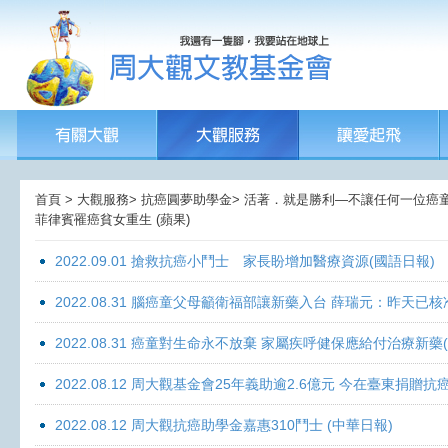
首頁 > 大觀服務> 抗癌圓夢助學金> 活著．就是勝利—不讓任何一位癌童孤獨
菲律賓罹癌貧女重生 (蘋果)
2022.09.01 搶救抗癌小鬥士 家長盼增加醫療資源(國語日報)
2022.08.31 腦癌童父母籲衛福部讓新藥入台 薛瑞元：昨天已核
2022.08.31 癌童對生命永不放棄 家屬疾呼健保應給付治療新藥
2022.08.12 周大觀基金會25年義助逾2.6億元 今在臺東捐
2022.08.12 周大觀抗癌助學金嘉惠310鬥士 (中華日報)