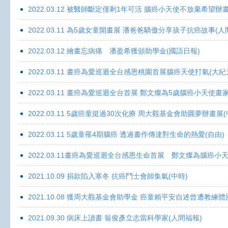
2022.03.12 被醫師斷定僅剩1年可活 腦癌小天使不放棄希望辦畫
2022.03.11 為5歲女童開畫展 潘爸爸驕傲分享孩子抗癌故事(人
2022.03.12 繪畫忘病痛 潘盈希獲頒助學金(國語日報)
2022.03.11 畫癌為愛巡迴全台感恩桃園首展腦癌天使打氣(大紀
2022.03.11 畫癌為愛巡迴全台首展 鄭文燦為5歲腦癌小天使畫
2022.03.11 5歲癌童挺過30次化療 周大觀基金會助圓夢辦畫展
2022.03.11 5歲童罹4期腦癌 透過畫作傳達對生命的熱愛(自由)
2022.03.11畫癌為愛巡迴全台感恩生命首展 鄭文燦為腦癌小
2021.10.09 捐款陷入寒冬 抗癌鬥士會師集氣(中時)
2021.10.08 獲周大觀基金會助學金 癌童賴平安自述曾遭教練體
2021.09.30 病床上讀書 翁俊彥立志當科學家(人間福報)