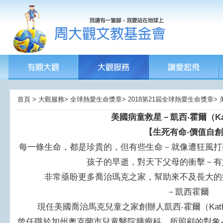
首頁 > 大觀服務> 全球熱愛生命獎章> 2018第21屆全球熱愛生命獎章> 美
美國病童救星－凱西‧霍爾（
K
【生死有命‧價值自
每一條生命，都是珍貴的，但有些生命－就像遭狂風打
孩子的早逝，對天下父母的衝擊－有
非常亟盼更多喬治瑪克之家，幫助來不及長大的
－凱西霍爾
現任美國喬治馬克兒童之家創辦人凱西‧霍爾（Kathy
曾任職於加州奧克蘭市兒童醫院腫瘤科，所照顧的對象