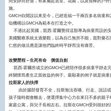
間安靜而舒適，有家屬起居室、花園，以及很棒的戶外
施。
GMCH自開設以來至今，已經造福一千兩百多名病童
似機構以GMCH為範本在打造之中。
不過比起英國，凱西‧霍爾覺得這類專為病童而設的安
美國醫療系統太過樂觀，以為自己無所不能，面對藥石
仁慈的做法應是讓他們臨終時平靜而沒有痛苦。
改變歷程－生死有命 價值自創
凱西‧霍爾所成立的GMCH已經陪伴很多病童平靜走
終關懷而產生正面效益的例子。最顯著的例子就是病童
拉斯家人的抉擇
由於腦部發育不全，拉斯無法吞嚥、行走、說話或
孩子隨時都會離去，便選擇集中心力在來日不多的親子
家庭公寓，與兒子長相左右。拉斯在GMCH受到很好