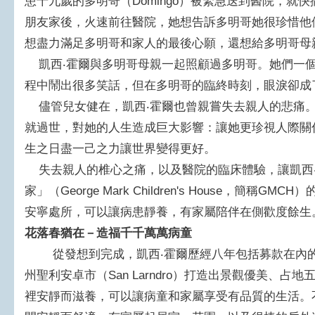
患十九歲的多明哥（Domingo）被緊急送到醫院，就
朋友家後，火速前往醫院，她想告訴多明哥她很珍惜他
想盡力滿足多明哥和家人的最後心願，還想給多明哥母
凱西‧霍爾與多明哥母親一起照顧過多明哥。她們一個
程中鬧出很多笑話，但在多明哥的臨終時刻，眼淚卻成
儘管兒女健在，凱西‧霍爾也曾親嘗失去親人的悲痛。
就過世，對她的人生造成巨大影響：讓她更珍視人際關
生之日盡一己之力讓世界變得更好。
失去親人的椎心之痛，以及醫院的臨床體驗，讓凱西‧
家」（George Mark Children's House，簡
安寧處所，可以讓病患靜養，有家屬陪伴在側歡度餘生
花落春猶在－造福千千萬萬病童
從發想到完成，凱西‧霍爾歷經八年包括募款在內的
州聖利安卓市（San Larndro）打造出景觀優美、
裡安靜而滋養，可以讓病童和家屬享受有品質的生活。