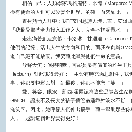
相信自己：人類學家瑪格麗特．米德（Margaret 
撮有使命的人也可以改變全世界。的確，向來如此！」
置身熱情人群中：我非常同意詩人瑪兒吉．皮爾西（Mar
「我最愛那些全力投入工作之人，完全不拖泥帶水。」
走出痛苦創造意義：卡洛琳．甘迺迪（Caronline K
他們的記憶，活出人生的方向和目的。而我在創辦GM
道自己絕不能放棄。我要藉此賦與他們生命的意義。
放聲大笑：保持幽默，可能是最有價值的維生工具。凱瑟
Hepburn）對此說得最好：「生命有時充滿悲劇性，
事，你都要輕鬆以對。到最後，你都不能忘了笑。」
愛、笑容、眼淚，凱西‧霍爾認為這些是豐富生命肌
GMCH，讓來不及長大的孩子儘管命運乖舛淚水不斷
滿笑容。因此，她呼籲人們伸出援手，藉由幫助那些你
人，一起讓這個世界變得更好！