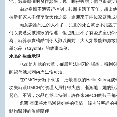
池，減緩癲癇的發作頻率，晚上睡得香甜；他也跟著父
由於身體不適獲得控制，拉斯多活了五年，超出他
拉斯和家人不僅享受天倫之樂，還迎來了兩位家庭新成
願意談論死亡的人不多，兒童的死亡就更不用說了
何以要遭受被摧毀的命運，但也阻止不了有些孩童仍然
為，就算事實殘酷到令人難以面對，大人如果能夠勇敢
舉水晶（Crystal）的故事為例。
水晶的生命示現
水晶是九歲的女童，罹患無法開刀的腦瘤，轉到GM
師認為她只剩兩周生命可活。
在GMCH安頓下來後，把最喜歡的Hello Kitty
功夫就跟GMCH的護理人員打得火熱。漸漸地，她的
起色。不過，水晶也並非特例，許多來GMCH的孩子都
凱西‧霍爾將水晶漸趨好轉的病情「歸功於寧靜的生
動物醫師的溫馨陪伴」。