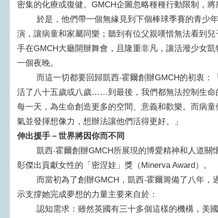
密集的化療或復健。GMCH企圖忽略種種行動限制，
於是，他們帶一個無緣見到下個棒球季賽的青少年
演，讓病童和家屬同樂；聽到有位父親嘆惜無法看到兒
手在GMCH大廳開辦舞會，且隆重非凡，讓活潑少女凱特琳
一個夜晚。
而這一切都要回歸凱西‧霍爾創辦GMCH的初衷：
活了八十五歲或八歲……到最後，我們都無法控制生命
每一天，為生命創造更多的空間、意義和歡樂。而病童
氣並發揮想像力，想辦法讓他們活得更好。」
伸出援手－世界將因你而不同
凱西‧霍爾創辦GMCH所展現的博愛精神和人道關
彰傑出貢獻女性的「密涅娃」獎（Minerva Award）。
而當初為了創辦GMCH，凱西‧霍爾籌備了八年，
示支撐她完成夢想的力量主要來自於：
認知需求：雖然英國有三十多個這樣的機構，美國