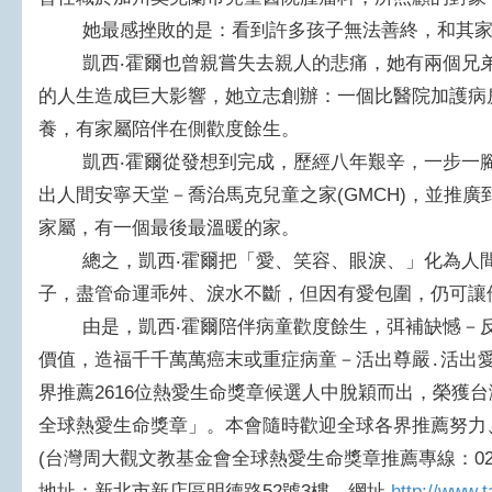
她最感挫敗的是：看到許多孩子無法善終，和其家
凱西‧霍爾也曾親嘗失去親人的悲痛，她有兩個兄弟
的人生造成巨大影響，她立志創辦：一個比醫院加護病
養，有家屬陪伴在側歡度餘生。
凱西‧霍爾從發想到完成，歷經八年艱辛，一步一腳印
出人間安寧天堂－喬治馬克兒童之家(GMCH)，並推廣
家屬，有一個最後最溫暖的家。
總之，凱西‧霍爾把「愛、笑容、眼淚、」化為人間
子，盡管命運乖舛、淚水不斷，但因有愛包圍，仍可讓
由是，凱西‧霍爾陪伴病童歡度餘生，弭補缺憾－反
價值，造福千千萬萬癌末或重症病童－活出尊嚴․活出
界推薦2616位熱愛生命獎章候選人中脫穎而出，榮獲台灣
全球熱愛生命獎章」。本會隨時歡迎全球各界推薦努力
(台灣周大觀文教基金會全球熱愛生命獎章推薦專線：02-2917
地址：新北市新店區明德路52號3樓、網址
http://www.