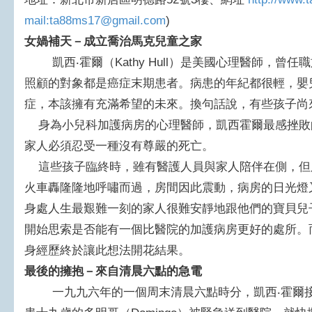
mail:ta88ms17@gmail.com
)
女媧補天－成立喬治馬克兒童之家
凱西‧霍爾（Kathy Hull）是美國心理醫師，曾
照顧的對象都是癌症末期患者。病患的年紀都很輕，嬰
症，本該擁有充滿希望的未來。換句話說，有些孩子尚
身為小兒科加護病房的心理醫師，凱西霍爾最感挫敗
家人必須忍受一種沒有尊嚴的死亡。
這些孩子臨終時，雖有醫護人員與家人陪伴在側，但
火車轟隆隆地呼嘯而過，房間因此震動，病房的日光燈
身處人生最艱難一刻的家人很難安靜地跟他們的寶貝兒
開始思索是否能有一個比醫院的加護病房更好的處所。
身經歷終於讓此想法開花結果。
最後的擁抱－來自清晨六點的急電
一九九六年的一個周末清晨六點時分，凱西‧霍爾接