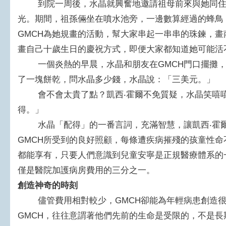
到院一周後，水晶就興奮地邀請祖母前來與她同住
光。期間，祖孫倆坐在噴水池旁，一邊數算經過的蜂鳥
GMCH為她規畫的活動，幫大家串起一串串的珠鍊，
畫自己十歲生日的慶祝方式，即便大家都知道她可能活
一個炎熱的早晨，水晶和朋友在GMCH門口擺攤，
了一塊餅乾，問水晶多少錢，水晶說：「三美元。」
會不會太貴了點？凱西‧霍爾不免質疑，水晶笑嘻嘻
得。」
水晶「配得」的一番言詞，充滿智慧，讓凱西‧霍爾
GMCH所受到的良好照顧，每條遭疾病摧殘的孩童性
都能享有，只要人們意識到兒童安寧是正規醫療體系的
僅是醫院加護病房費用的三分之一。
創造神奇的時刻
儘管費用相對較少，GMCH卻能為年輕病患創造很
GMCH，往往意謂著他們先前的生命是受限的，不是