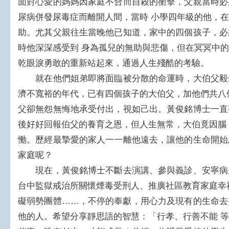
面對心愛的媽媽因家庭不合而自殺的衝擊，父親當時必
尿病併發尿毒症而離開人間，當時 小學四年級的他，
助。尤其父親往生當晚他已知道，家中的四個孩子，必
時他深深感受到 身為孤兒的無助與悲傷，但在冥冥中
乾眼淚勇敢的重新站起來，通過人生殘酷的考驗。
就在他們姐弟即將面臨被分散的命運時，大伯父毅
濟不寬裕的年代，已有四個孩子的大伯父，加他們共八
父卻無怨無悔地承受付出，視如己出。黃俊銘博士一直
後好好回報伯父的養育之恩，但人生無常，大伯竟因腦
慟。歷經最摯愛的家人一一離他遠去，讓他的生命開始
家庭呢？
現在，黃俊銘博士不斷去演講、參與義診、安寧病
台中監獄戒治所關懷煙毒受刑人、推廣社區教育家庭幸
礙弱勢團體……，不停的奉獻，用心力及現有的生命去
他的人。希望分享靜思語的智慧：「行孝、行善不能 