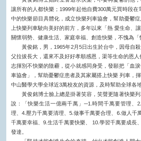
讓所有的人都快樂；1999年起他自費300萬元買時段在
中的快樂節目具體化，成立快樂列車協會，幫助憂鬱症
上快樂列車駛向美好的前方，多年以來「熱 愛生命、
關懷弱勢、健康生活、家庭幸福、創造快樂，不愧為「
黃俊銘，男，1965年2月5日出生於台中，因母自
父拉拔長大，還來不及好好孝順感恩，渠等生命的恩人
志揮別不快樂的陰霾，從小就感同身受，發願把「血淚
車協會」，幫助憂鬱症患者及其家屬搭上快樂 列車，
中山醫學大學全球近3萬校友的資源，及時幫助全球各
黃俊銘博士臉上總是掛著笑容，笑聲更隨著快樂列
說：「快樂生活一億兩千萬」─1.時間千萬要管理、2
理、4.壓力千萬要清理、5.做事千萬要合理、6.做人千
千萬要幸福、9.生活千萬要快樂、 10.學習千萬要成長、
發達。