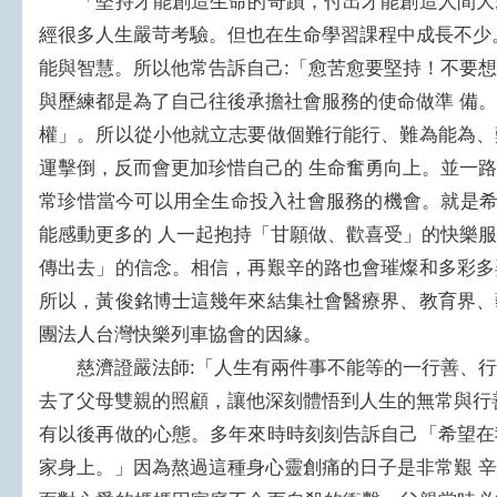
「堅持才能創造生命的奇蹟，付出才能創造人間大
經很多人生嚴苛考驗。但也在生命學習課程中成長不少
能與智慧。所以他常告訴自己:「愈苦愈要堅持！不要
與歷練都是為了自己往後承擔社會服務的使命做準 備
權」。所以從小他就立志要做個難行能行、難為能為、
運擊倒，反而會更加珍惜自己的 生命奮勇向上。並一
常珍惜當今可以用全生命投入社會服務的機會。就是希
能感動更多的 人一起抱持「甘願做、歡喜受」的快樂
傳出去」的信念。相信，再艱辛的路也會璀燦和多彩多
所以，黃俊銘博士這幾年來結集社會醫療界、教育界、
團法人台灣快樂列車協會的因緣。
慈濟證嚴法師:「人生有兩件事不能等的一行善、行
去了父母雙親的照顧，讓他深刻體悟到人生的無常與行
有以後再做的心態。多年來時時刻刻告訴自己「希望在
家身上。」因為熬過這種身心靈創痛的日子是非常艱 