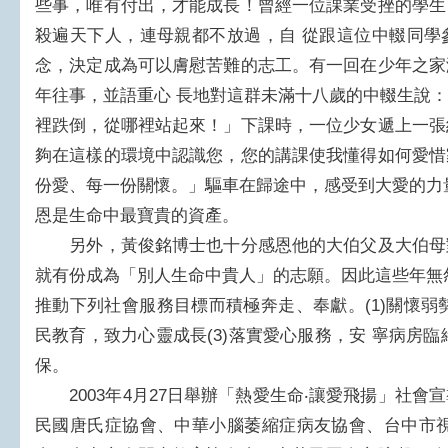
些事，唯有付出，才能成長！曾經一位課業受挫的學生
殺遍天下人，連母親都不放過，自 從跟這位中輟同學
念，決定成為可以膚慰苦難的志工。有一回在少年之家
年往事，並語重心 長地對這群未滿十八歲的中輟生說
裡跌倒，從哪裡站起來！」下課時，一位少女遞上一張
夠在這樣的環境中認識您，您的講課使我懂得如何愛惜
份愛、每一份關懷。」驅車在歸途中，感受到大愛的力
恩是生命中最寶貴的資產。
另外，黃俊銘博士也十分感恩他的大伯父及大伯母
就有份成為「別人生命中貴人」的志願。因此這些年無
推動下列社會服務目標而積極奔走、奉獻。(1)關懷弱
民教育，致力心靈成長(3)落實愛心服務，安 寧病房臨
保。
2003年4月27日舉辦「熱愛生命‧讓愛飛揚」社會
民國唐氏症協會、中華小腦萎縮症病友協會、台中市視