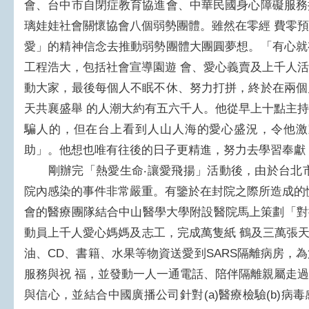
會、台中市自閉症教育協進會、中華民國身心障礙服務
璃娃娃社會關懷協會八個弱勢團體。雖然在零經 費零
愛」的精神信念去推動弱勢團體大團圓夢想。「有心就
工程浩大，包括社會宣導園遊 會、愛心義賣及上千人
動大家，最後每個人不眠不休、努力打拼，終於在兩個
天共襄盛舉 的人潮大約有五六千人。他從早上十點主
騙人的，但在台上看到人山人海的愛心盛況，令他激
助」。他想也唯有往後的日子更精進，努力去學習奉獻
剛辦完「熱愛生命‧讓愛飛揚」活動後，由於台北市和平
院內感染的事件非常嚴重。有鑒於在封院之際所造成的
會的醫療團隊結合中山醫學大學附設醫院馬上策劃「對抗
動員上千人愛心媽媽及志工，完成萬隻紙 鶴及三萬張天使
油、CD、書籍、水果等物資送愛到SARS隔離病房，
服務與祝 福，並發動一人一通電話、陪伴隔離親屬走
與信心，並結合中國廣播公司針對(a)醫療檢驗(b)病毒感染