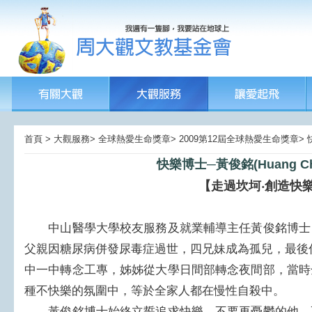
首頁 > 大觀服務> 全球熱愛生命獎章> 2009第12屆全球熱愛生命獎章>
快樂博士─黃俊銘(Huang Chu
【走過坎坷‧創造快
中山醫學大學校友服務及就業輔導主任黃俊銘博士
父親因糖尿病併發尿毒症過世，四兄妹成為孤兒，最後
中一中轉念工專，姊姊從大學日間部轉念夜間部，當時
種不快樂的氛圍中，等於全家人都在慢性自殺中。
黃俊銘博士始終立誓追求快樂，不要再憂鬱的他，