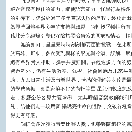
回想尚軒正式學習彈琴的時候，常常會亂彈亂按且
絕對音感有極佳的能力，縱使語言能力、怪異行為特多
的引導下，仍然經過了多年嘗試失敗的歷程，終於走出
為即時回饋各界多年的支持與鼓勵，尚軒幾乎犧牲所有
藉此分享經驗引導仍深陷於黑暗角落的同病相憐者，揮
無論如何，星星兒時時刻刻都要面對挑戰，在此期
於高雄、屏東，多次受到異樣的眼光與冷漠、誤解，累
總有各界貴人相助，攜手共度難關。在經過多方面的努
習過程外，仍有生活教養、就學、社會適應及未來生涯
助，尤以日常生活及音樂世界，情感的理解與表達是最
的學費負擔，更是家境不好的尚軒等星 星兒們數度想
走，多麼企盼各界共襄盛舉，尤其呼籲音樂教師能利
兒，陪他們走一段用音 樂燃亮生命的道路，突破各種
得更有尊嚴。
尚軒曾多次獲得音樂比賽大獎，也榮獲陳總統的賞