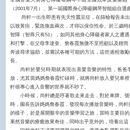
（2001年7月）、第一屆國際身心障礙鋼琴智能組自選曲比
尚軒一出生即患有先天性蠶豆症，在篩檢報告未出
以致黃疸，緊急換血兩次，才得以保住性命。於三歲時
智障（智商只有51），如同其他身心障礙者家人之遭
和打擊，在父母李達奎、詹春霞無微不至照顧以及鍥而
奔波尋求協助，並嘗試各種可能的方法，這些過程激勵
長。
尚軒於嬰兒時期就表現出喜愛音樂的特性，爸爸李
放，尤其當媽媽詹春霞忙碌時，就將尚軒放入嬰兒車裡
軒很專心進入音響的世界就不吵了。
小時候，尚軒總是哼著歌走來走去，對於車牌、號
時，園長告訴媽媽詹春霞，發現每次播放音樂時，尚軒
的樣子，於是展開艱辛的音樂學習之旅，當時主要目的
果然音樂的療癒效果奇佳，同時出乎意外的，培養出這