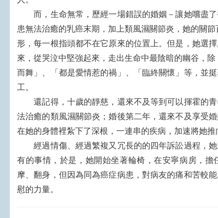
而，生命無常，歷經一場錯誤的婚姻－讓她嚐盡了
患無法治癒的乳癌末期，加上類風濕關節炎，她的關節
形，每一根指頭都不在它原來的位置上。但是，她選擇
來，從哭泣中堅強起來，走出生命中最陰暗的幽谷，除
而舞」、「都是愛情惹的禍」、「臨終關懷」等，並挺
工。
還記得，十歲的靜慈，還來不及等到可以揮霍的青
法治癒的類風濕關節炎；婚後第二年，還來不及享受婚
在她的身體裡紮下了深根，一連串的疾病，加速將她推
經過情傷、經過繁複又冗長的的四年訴訟過程，她
有的事情，於是，她開始坐著輪椅，在安寧病房，擔
摩、翻身，但因為同為癌症病患，對病友的痛和苦較能
慰的力量。