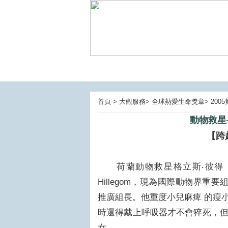
首頁 > 大觀服務> 全球熱愛生命獎章> 20
動物救星─荷
【跨
荷蘭動物救星格立斯‧彼得（Chr
Hillegom，現為國際動物界
推廣組長。他重度小兒麻痺 的瘦
時還得戴上呼吸器才不會猝死，
女。