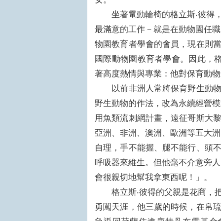
坐著電動輪椅的格立斯‧彼得，
最滿意的工作－就是在動物園任職
物園教育者學會的會員，現在則
國際動物園教育者學會。因此，格
著高度熱情與專業：他對保育動物
以前非洲人常將保育野生動物當
野生動物的作法，改為永續經營模
用魚類流刺網計畫，遠征哥斯大
亞洲、非洲、澳洲、歐洲等五大洲
自理，手不能握、腿不能行、頭
呼吸器來維生。但他毫不介意旁人
會很親切地幫我拿東西呢！」。
格立斯‧彼得的父親是花商，把
勇闖天涯，他三歲的時候，在帛