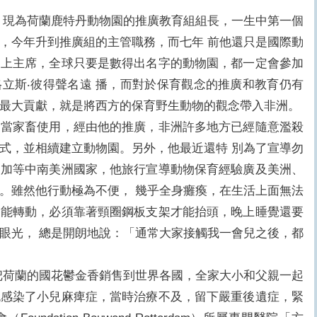
現為荷蘭鹿特丹動物園的推廣教育組組長，一生中第一個
，今年升到推廣組的主管職務，而七年 前他還只是國際動
當上主席，全球只要是數得出名字的動物園，都一定會參加
立斯‧彼得聲名遠 播，而對於保育觀念的推廣和教育仍有
最大貢獻，就是將西方的保育野生動物的觀念帶入非洲。
家畜使用，經由他的推廣，非洲許多地方已經隨意濫殺
式，並相續建立動物園。另外，他最近還特 別為了宣導勿
黎加等中南美洲國家，他旅行宣導動物保育經驗廣及美洲、
。雖然他行動極為不便， 幾乎全身癱瘓，在生活上面無法
不能轉動，必須靠著頸圈鋼板支架才能抬頭，晚上睡覺還要
眼光， 總是開朗地說：「通常大家接觸我一會兒之後，都
荷蘭的國花鬱金香銷售到世界各國，全家大小和父親一起
琉感染了小兒麻痺症，當時治療不及，留下嚴重後遺症，緊