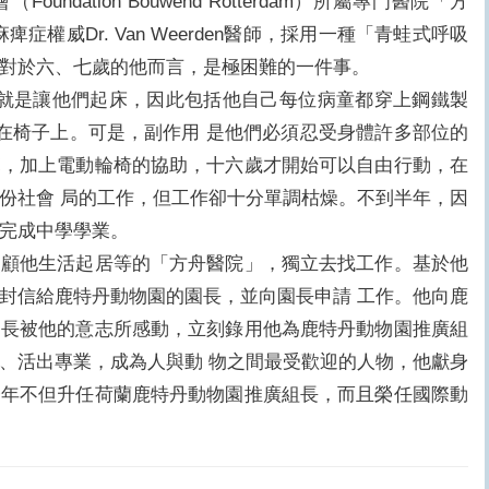
ndation Bouwend Rotterdam）所屬專門醫院「方
痺症權威Dr. Van Weerden醫師，採用一種「青蛙式呼吸
對於六、七歲的他而言，是極困難的一件事。
目標就是讓他們起床，因此包括他自己每位病童都穿上鋼鐵製
可以坐在椅子上。可是，副作用 是他們必須忍受身體許多部位的
範，加上電動輪椅的協助，十六歲才開始可以自由行動，在
份社會 局的工作，但工作卻十分單調枯燥。不到半年，因
完成中學學業。
他生活起居等的「方舟醫院」，獨立去找工作。基於他
封信給鹿特丹動物園的園長，並向園長申請 工作。他向鹿
園長被他的意志所感動，立刻錄用他為鹿特丹動物園推廣組
、活出專業，成為人與動 物之間最受歡迎的人物，他獻身
今年不但升任荷蘭鹿特丹動物園推廣組長，而且榮任國際動