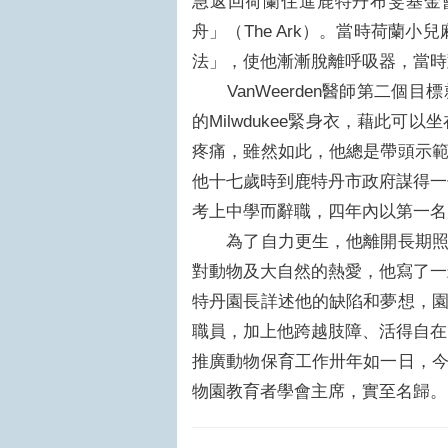
急返回荷蘭住進鹿特丹布雯基金會（Fou
舟」（The Ark）。當時荷蘭小兒麻
法」，使他漸漸脫離呼吸器，當時
VanWeerden醫師第二個
的Milwdukee緊身衣，藉此
疼痛，雖然如此，他總是帶頭示
他十七歲時到鹿特丹市政府謀得一
考上中學而辭職，四年內以第一名
為了自力更生，他離開長期照顧
對動物及大自然的熱愛，他寫了一
特丹園長詳述他的缺陷和夢想，
職員，加上他跨越肢障、活得自在
推廣動物保育工作卅年如一日，
物園教育者學會主席，實至名歸。