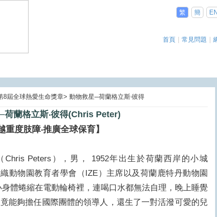
繁
簡
E
首頁
|
常見問題
|
05第8屆全球熱愛生命獎章> 動物救星─荷蘭格立斯‧彼得
蘭格立斯‧彼得(Chris Peter)
越重度肢障‧推廣全球保育】
is Peters），男， 1952年出生於荷蘭西岸的小城
重要組織動物園教育者學會（IZE）主席以及荷蘭鹿特丹動物園
小身體蜷縮在電動輪椅裡，連喝口水都無法自理，晚上睡覺
但竟能夠擔任國際團體的領導人，還生了一對活潑可愛的兒