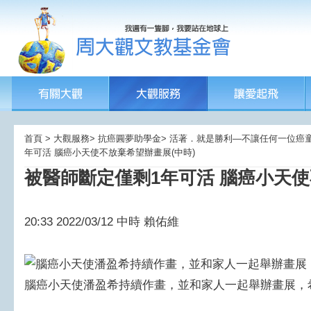
首頁 > 大觀服務> 抗癌圓夢助學金> 活著．就是勝利—不讓任何一位癌童孤獨
年可活 腦癌小天使不放棄希望辦畫展(中時)
被醫師斷定僅剩1年可活 腦癌小天使
20:33 2022/03/12 中時 賴佑維​
腦癌小天使潘盈希持續作畫，並和家人一起舉辦畫展，希