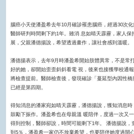
腦癌小天使潘盈希去年10月確診罹患腦癌，經過30次
醫師研判時間剩下約1年。雖消 息如晴天霹靂，家人保
展，父親潘德揚說，希望透過畫作，讓社會感到溫暖。
潘德揚表示，去年9月時潘盈希開始肢體異常，不是常
好的她，卻開始歪歪斜斜看電 視，後來也接獲學校通
將檢查提前。醫師檢查後，發現確診「蔓延型內因性橋
已經是第四期。
得知消息的潘家宛如晴天霹靂，潘德揚說，獲知消息時
鼓勵下振作。潘盈希也在母親溫 暖陪伴，度過一次又一
得到控制，醫師卻說，時間可能剩下1年。 潘德揚說，
到5％，潘盈希一家仍不放棄希望，也要陪伴她度過開心