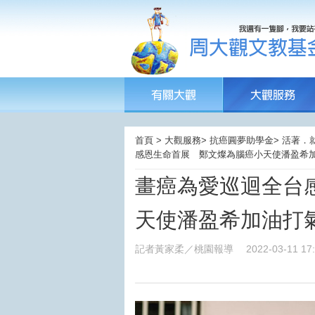
首頁 > 大觀服務> 抗癌圓夢助學金> 活著．
感恩生命首展 鄭文燦為腦癌小天使潘盈希加
畫癌為愛巡迴全台
天使潘盈希加油打
記者黃家柔／桃園報導
2022-03-11 17