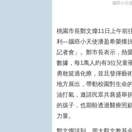
腦癌小天
桃園市長鄭文燦11日上午前
利—腦癌小天使潘盈希榮獲
記者會」。鄭市長表示，熱
數據，每1萬人約有3位兒童
勇敢挺過化療，並且發揮藝
地方展出，帶動校園對生命
油打氣，邀請民眾共襄盛舉
的孩子，也期盼透過醫療照
力量。
鄭文燦談到，周大觀文教基