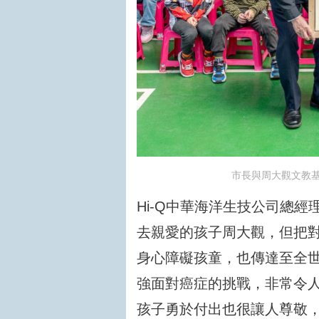
市長與周大觀文教
Hi-Q中華海洋生技公司總
去親愛的孩子周大觀，但把
身心障礙孩童，也傳達至全
強面對癌症的挑戰，非常令
孩子勇於付出也很讓人尊敬