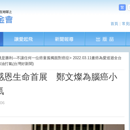
繁
首頁
|
常見
就是勝利—不讓任何一位癌童孤獨面對癌症> 2022.03.11畫癌為愛巡迴全台
油打氣(台灣好新聞)
感恩生命首展 鄭文燦為腦癌小
氣
:06