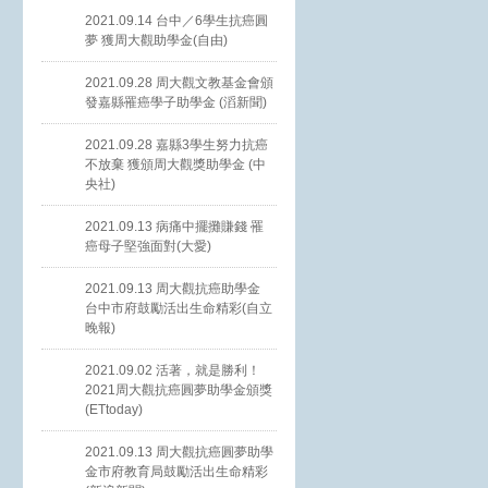
2021.09.14 台中／6學生抗癌圓
夢 獲周大觀助學金(自由)
2021.09.28 周大觀文教基金會頒
發嘉縣罹癌學子助學金 (滔新聞)
2021.09.28 嘉縣3學生努力抗癌
不放棄 獲頒周大觀獎助學金 (中
央社)
2021.09.13 病痛中擺攤賺錢 罹
癌母子堅強面對(大愛)
2021.09.13 周大觀抗癌助學金
台中市府鼓勵活出生命精彩(自立
晚報)
2021.09.02 活著，就是勝利！
2021周大觀抗癌圓夢助學金頒獎
(ETtoday)
2021.09.13 周大觀抗癌圓夢助學
金市府教育局鼓勵活出生命精彩