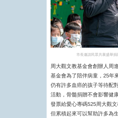
市長邀請民眾共襄盛舉捐
周大觀文教基金會創辦人周
基金會為了陪伴病童，25年
仍有許多血癌的孩子等待配
活動，骨髓捐贈不會影響健
發票給愛心專碼525周大觀
但累積起來可以幫助許多為