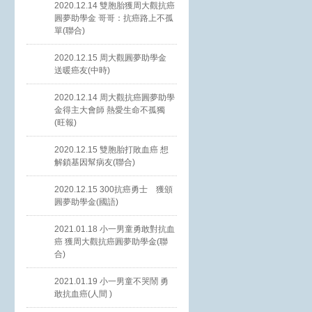
2020.12.14 雙胞胎獲周大觀抗癌
圓夢助學金 哥哥：抗癌路上不孤
單(聯合)
2020.12.15 周大觀圓夢助學金
送暖癌友(中時)
2020.12.14 周大觀抗癌圓夢助學
金得主大會師 熱愛生命不孤獨
(旺報)
2020.12.15 雙胞胎打敗血癌 想
解鎖基因幫病友(聯合)
2020.12.15 300抗癌勇士 獲頒
圓夢助學金(國語)
2021.01.18 小一男童勇敢對抗血
癌 獲周大觀抗癌圓夢助學金(聯
合)
2021.01.19 小一男童不哭鬧 勇
敢抗血癌(人間 )