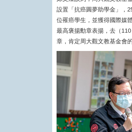
設置「抗癌圓夢助學金」，25
位罹癌學生，並獲得國際媒體
最高褒揚勳章表揚，去（11
章，肯定周大觀文教基金會