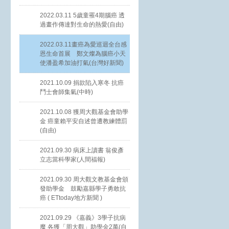
2022.03.11 5歲童罹4期腦癌 透
過畫作傳達對生命的熱愛(自由)
2022.03.11畫癌為愛巡迴全台感
恩生命首展 鄭文燦為腦癌小天
使潘盈希加油打氣(台灣好新聞)
2021.10.09 捐款陷入寒冬 抗癌
鬥士會師集氣(中時)
2021.10.08 獲周大觀基金會助學
金 癌童賴平安自述曾遭教練體罰
(自由)
2021.09.30 病床上讀書 翁俊彥
立志當科學家(人間福報)
2021.09.30 周大觀文教基金會頒
發助學金 鼓勵嘉縣學子勇敢抗
癌 ( ETtoday地方新聞 )
2021.09.29 《嘉義》3學子抗病
魔 各獲「周大觀」助學金2萬(自