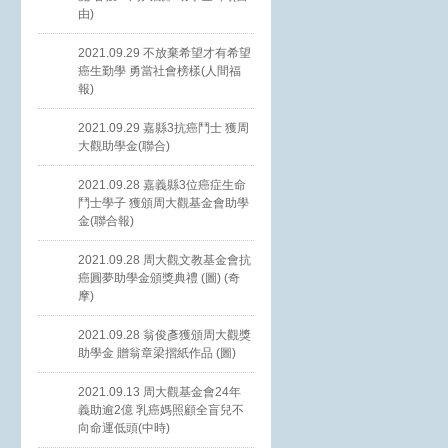
由)
2021.09.29 不放棄希望才有希望
癌生勤學 勇當社會榜樣(人間福
報)
2021.09.29 嘉縣3抗癌鬥士 獲周
大觀助學金(聯合)
2021.09.28 嘉義縣3位癌症生命
鬥士學子 獲頒周大觀基金會助學
金(聯合報)
2021.09.28 周大觀文教基金會抗
癌圓夢助學金頒獎典禮 (圖) (奇
摩)
2021.09.28 翁俊彥獲頒周大觀獎
助學金 贈翁章梁摺紙作品 (圖)
2021.09.13 周大觀基金會24年
義助逾2億 乳癌媽照顧全盲兒不
向命運低頭(中時)