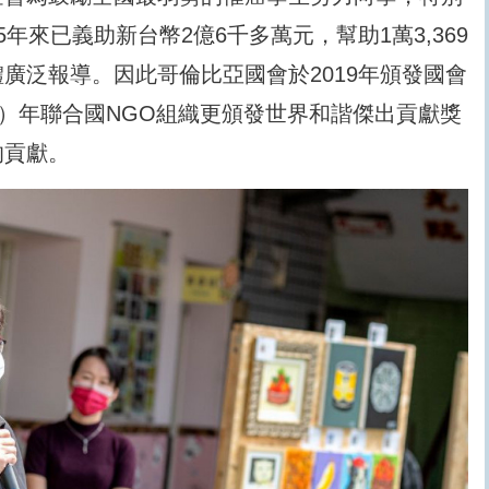
年來已義助新台幣2億6千多萬元，幫助1萬3,369
廣泛報導。因此哥倫比亞國會於2019年頒發國會
0）年聯合國NGO組織更頒發世界和諧傑出貢獻獎
的貢獻。