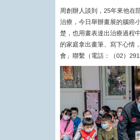
周創辦人談到，25年來他在
治療，今日舉辦畫展的腦癌
楚，也用畫表達出治療過程
的家庭拿出畫筆、寫下心情
會」聯繫（電話：（02）291