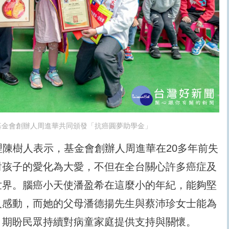
基金會創辦人周進華共同頒發「抗癌圓夢助學金」
經理陳樹人表示，基金會創辦人周進華在20多年前失
對孩子的愛化為大愛，不但在全台關心許多癌症及
世界。腦癌小天使潘盈希在這麼小的年紀，能夠堅
人感動，而她的父母潘德揚先生與蔡沛珍女士能為
，期盼民眾持續對病童家庭提供支持與關懷。