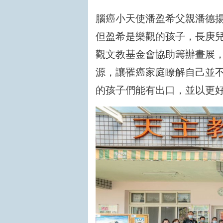
腦癌小天使潘盈希父親潘德
但盈希是樂觀的孩子，長庚
觀文教基金會協助籌辦畫展
源，讓罹癌家庭瞭解自己並
的孩子們能有出口，並以更