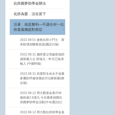
抗癌圓夢助學金辦法
化癌為愛．活在當下
活著．就是勝利—不讓任何一位
癌童孤獨面對癌症
-
2022.09.01 搶救抗癌小鬥士 家
長盼增加醫療資源(國語日報)
2022.08.31 腦癌童父母籲衛福部
讓新藥入台 薛瑞元：昨天已核准
輸入 (中國時報)
2022.08.31 癌童對生命永不放棄
家屬疾呼健保應給付治療新藥(聯
合報)
2022.08.12 周大觀基金會25年
義助逾2.6億元 今在臺東捐贈抗
癌圓夢助學金活動(中央通訊社)
2022.08.12 周大觀抗癌助學金嘉