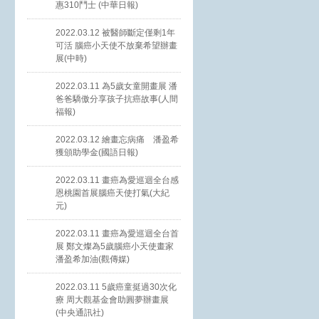
惠310鬥士 (中華日報)
2022.03.12 被醫師斷定僅剩1年
可活 腦癌小天使不放棄希望辦畫
展(中時)
2022.03.11 為5歲女童開畫展 潘
爸爸驕傲分享孩子抗癌故事(人間
福報)
2022.03.12 繪畫忘病痛 潘盈希
獲頒助學金(國語日報)
2022.03.11 畫癌為愛巡迴全台感
恩桃園首展腦癌天使打氣(大紀
元)
2022.03.11 畫癌為愛巡迴全台首
展 鄭文燦為5歲腦癌小天使畫家
潘盈希加油(觀傳媒)
2022.03.11 5歲癌童挺過30次化
療 周大觀基金會助圓夢辦畫展
(中央通訊社)