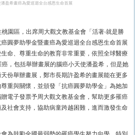
使潘盈希畫癌為愛巡迴全台感恩生命首展
往桃園區，出席周大觀文教基金會「活著‧就是勝
抗癌圓夢助學金暨畫癌為愛巡迴全台感恩生命首展
愛生命、尊重生命的教育非常重要，依照全球醫療
罹癌，包括舉辦畫展的腦癌小天使潘盈希，但是她
術天份舉辦畫展，鄭市長期許盈希的畫展能在更多
的尊重與關懷，並頒發「抗癌圓夢助學金」為她加
捐贈電子發票予周大觀文教基金會，幫助更多罹癌
顧及社會支持，協助病童跨越困難，進而激發生命
金會為鼓勵全國最弱勢的罹癌學生努力向學，特別