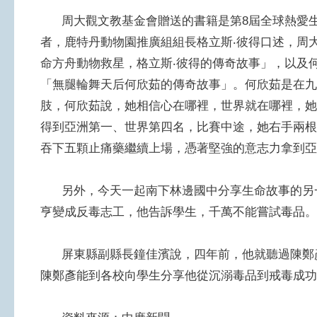
周大觀文教基金會贈送的書籍是第8屆全球熱愛生
者，鹿特丹動物園推廣組組長格立斯‧彼得口述，周
命方舟動物救星，格立斯‧彼得的傳奇故事」，以及
「無腿輪舞天后何欣茹的傳奇故事」。何欣茹是在九
肢，何欣茹說，她相信心在哪裡，世界就在哪裡，她
得到亞洲第一、世界第四名，比賽中途，她右手兩根
吞下五顆止痛藥繼續上場，憑著堅強的意志力拿到亞
另外，今天一起南下林邊國中分享生命故事的另
亨變成反毒志工，他告訴學生，千萬不能嘗試毒品。
屏東縣副縣長鐘佳濱說，四年前，他就聽過陳鄭
陳鄭彥能到各校向學生分享他從沉溺毒品到戒毒成功