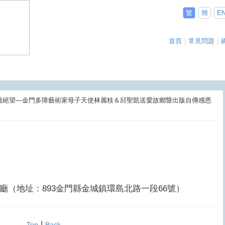
繁
簡
E
首頁
|
常見問題
|
．飛過絕望—金門多障藝術家母子天使林麗枝＆邱聖凱送愛故鄉暨出版自傳感恩
（地址：893金門縣金城鎮環島北路一段66號）
|
Top
Back