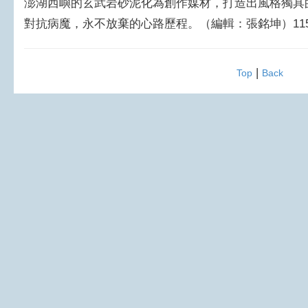
澎湖西嶼的玄武岩砂泥化為創作媒材，打造出風格獨具
對抗病魔，永不放棄的心路歷程。（編輯：張銘坤）1150
|
Top
Back