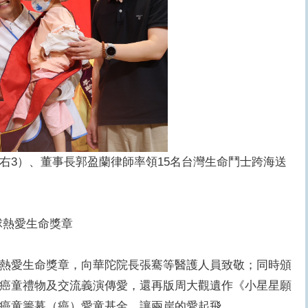
右3）、董事長郭盈蘭律師率領15名台灣生命鬥士跨海送
球熱愛生命獎章
熱愛生命獎章，向華陀院長張騫等醫護人員致敬；同時頒
癌童禮物及交流義演傳愛，還再版周大觀遺作《小星星願
癌童籌募（癌）愛童基金，讓兩岸的愛起飛。