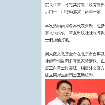
院長張騫，肯定其打造「沒有邊界
小鬥士，用行動落實「兩岸一家．
本次活動兩岸各界代表齊聚，包括
事長張銀俊、華夏出版社社長陳振
士們加油打氣。
周大觀文教基金會在北京市台辦及
律師帶領自閉多障畫家黃清棣、血
癌正向勇士許嘉旺、腦癌外交官方
建立兩岸生命鬥士互助紐帶。