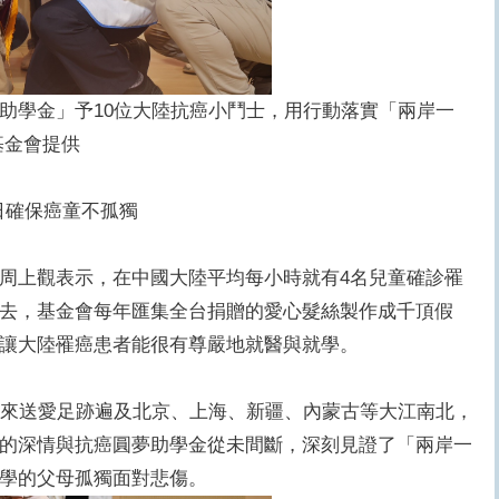
助學金」予10位大陸抗癌小鬥士，用行動落實「兩岸一
基金會提供
日確保癌童不孤獨
周上觀表示，在中國大陸平均每小時就有4名兒童確診罹
去，基金會每年匯集全台捐贈的愛心髮絲製作成千頂假
讓大陸罹癌患者能很有尊嚴地就醫與就學。
年來送愛足跡遍及北京、上海、新疆、內蒙古等大江南北，
的深情與抗癌圓夢助學金從未間斷，深刻見證了「兩岸一
學的父母孤獨面對悲傷。