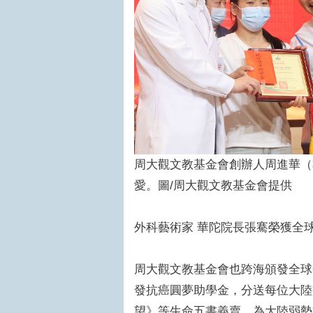
周大觀文教基金會創辦人周進華（
愛。圖/周大觀文教基金會提供
外科藝術家 華陀院長張騫榮獲全
周大觀文教基金會也跨海頒發全球
發抗癌圓夢助學金，分送每位大陸
望》等生命五書義賣，為大陸弱勢