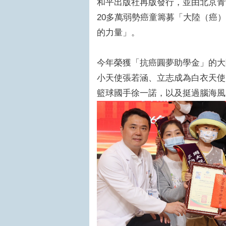
和平出版社再版發行，並由北京青
20多萬弱勢癌童籌募「大陸（癌
的力量」。
今年榮獲「抗癌圓夢助學金」的大
小天使張若涵、立志成為白衣天使
籃球國手徐一諾，以及挺過腦海風