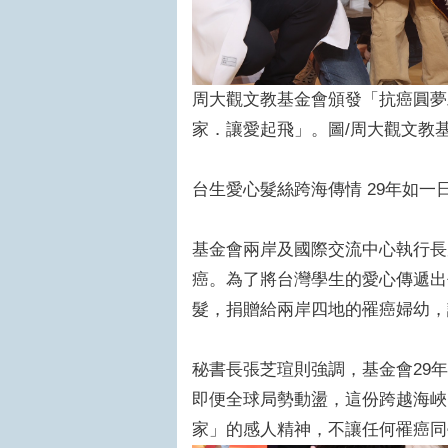
周大觀文教基金會頒發「抗癌圓夢
家．讓愛起飛」。圖/周大觀文教
台生愛心髮絲跨海傳情 29年如一
基金會兩岸及國際交流中心執行長
癌。為了將台灣學生的愛心傳遞出
髮，捐贈給兩岸四地的罹癌婦幼，
秘書長張芝瑄則強調，基金會29
即便全球局勢動盪，這份跨越海峽
家」的感人精神，不讓任何罹癌同