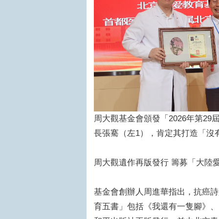
周大觀基金會頒發「2026年第2
長張騫（左1），肯定其打造「沒
周大觀遺作再版發行 籌募「大陸
基金會創辦人周進華指出，抗癌詩
育五書」包括《我還有一隻腳》、