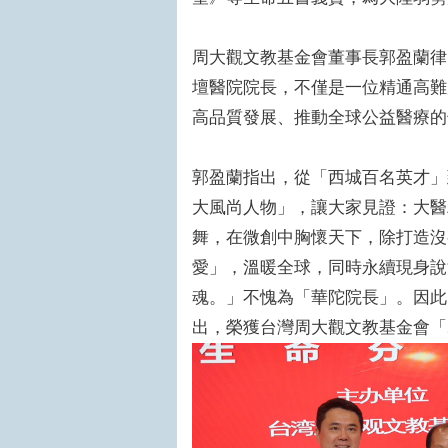
周大觀文教基金會董事長郭盈蘭律
壇醫院院長，不僅是一位精通高難
高品質發展、推動全球公益醫療的
郭盈蘭指出，從「西城百名英才」
大風尚人物」，讓大家見證：大醫
舞，在微創中胸懷天下，除打造沒
愛」，溫暖全球，同時永續現身說
魂。」不愧為「華陀院長」。因此
出，榮獲台灣周大觀文教基金會「2