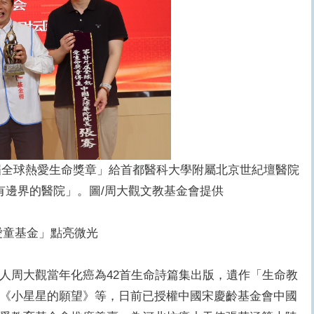
9屆全球熱愛生命獎章」給首都醫科大學附屬北京世紀壇醫院
有邊界的醫院」。圖/周大觀文教基金會提供
愛童基金」點亮微光
人周大觀當年化癌為42首生命詩篇集出版，遺作「生命教
《小星星的願望》等，日前已授權中國宋慶齡基金會中國