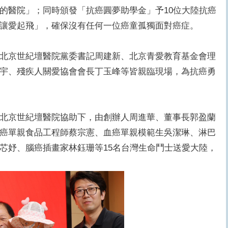
的醫院」；同時頒發「抗癌圓夢助學金」予10位大陸抗癌
讓愛起飛」，確保沒有任何一位癌童孤獨面對癌症。
北京世紀壇醫院黨委書記周建新、北京青愛教育基金會理
宇、殘疾人關愛協會會長丁玉峰等皆親臨現場，為抗癌勇
北京世紀壇醫院協助下，由創辦人周進華、董事長郭盈蘭
癌單親食品工程師蔡宗憲、血癌單親模範生吳潔琳、淋巴
芯妤、腦癌插畫家林鈺珊等15名台灣生命鬥士送愛大陸，