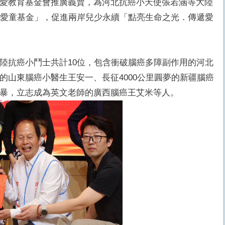
愛教育基金會推廣義賣，為河北抗癌小天使張若涵等大陸
）愛童基金」，促進兩岸兒少永續「點亮生命之光．傳遞愛
陸抗癌小鬥士共計10位，包含衝破腦癌多障副作用的河北
的山東腦癌小醫生王安一、長征4000公里圓夢的新疆腦癌
暴，立志成為英文老師的廣西腦癌王艾米等人。