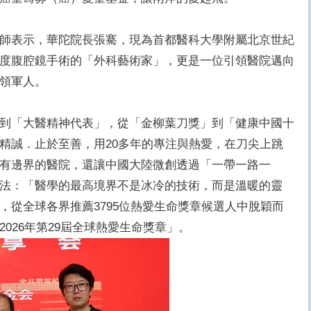
師表示，華陀院長張騫，現為首都醫科大學附屬北京世紀
度腹腔鏡手術的「外科藝術家」，更是一位引領醫院邁向
領軍人。
到「大醫精神代表」，從「金柳葉刀獎」到「健康中國十
精誠．止於至善，用20多年的專注與熱愛，在刀尖上跳
有邊界的醫院，還讓中國大陸微創透過「一帶一路一
法：「醫學的最高境界不是冰冷的技術，而是溫暖的靈
，從全球各界推薦3795位熱愛生命獎章候選人中脫穎而
026年第29屆全球熱愛生命獎章」。