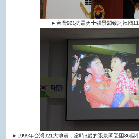
►
台灣921抗震勇士張景閎致詞韓國1
►
1999年台灣921大地震，當時6歲的張景閎受困86