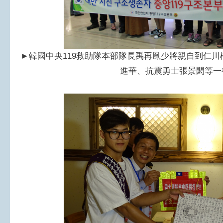
►
韓國中央119救助隊本部隊長禹再鳳少將親自到仁
進華、抗震勇士張景閎等一