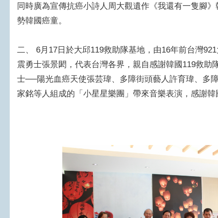
同時廣為宣傳抗癌小詩人周大觀遺作《我還有一隻腳》
勢韓國癌童。
二、 6月17日於大邱119救助隊基地，由16年前台灣9
震勇士張景閎，代表台灣各界，親自感謝韓國119救助
士──陽光血癌天使張芸瑋、多障街頭藝人許育瑋、多
家銘等人組成的「小星星樂團」帶來音樂表演，感謝韓